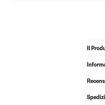
Il Prod
Informa
Recens
Spediz