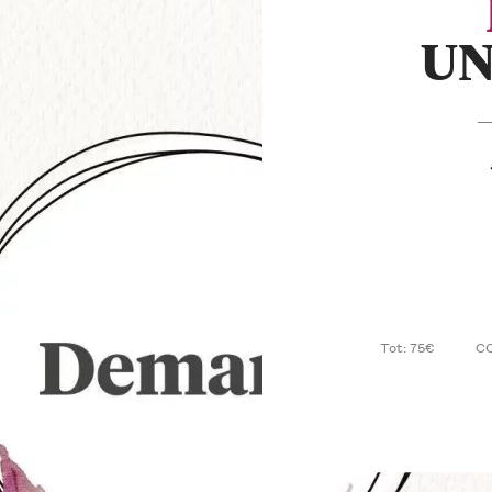
UN
— 
Tot: 75€
C