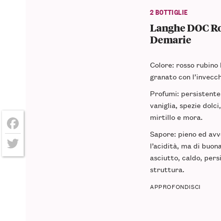
2 BOTTIGLIE
Langhe DOC Ro
Demarie
Colore: rosso rubino 
granato con l’invecc
Profumi: persistente
vaniglia, spezie dolci,
mirtillo e mora.
Sapore: pieno ed avv
Facebook
l’acidità, ma di buon
asciutto, caldo, pers
Twitter
struttura.
APPROFONDISCI