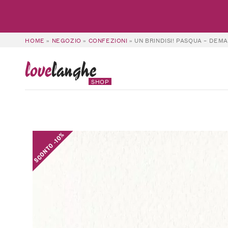
HOME
»
NEGOZIO
»
CONFEZIONI
»
UN BRINDISI! PASQUA – DEMA
love
langhe
SHOP
SCONTO -10%