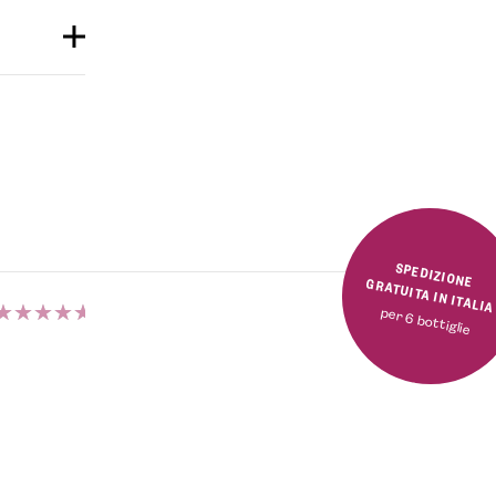
SPEDIZIONE GRATUITA IN ITALI
per 6 bottiglie
Valutato
5.00
su 5