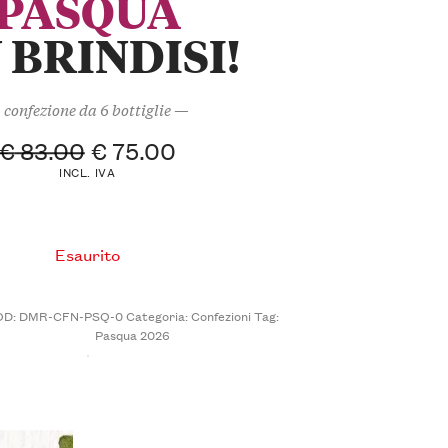
PASQUA
 BRINDISI!
confezione da 6 bottiglie —
€
83.00
€
75.00
INCL. IVA
Esaurito
OD:
DMR-CFN-PSQ-0
Categoria:
Confezioni
Tag:
Pasqua 2026