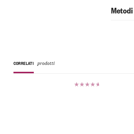
Metodi
prodotti
CORRELATI
Valutato
5.00
su 5