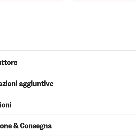
uttore
zioni aggiuntive
ioni
ione & Consegna