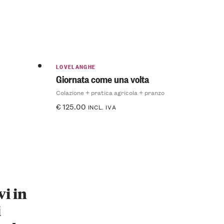
LOVELANGHE
Giornata come una volta
Colazione + pratica agricola + pranzo
€
125.00
INCL. IVA
vi in
i