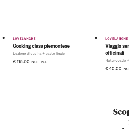
LOVELANGHE
LOVELANGHE
Cooking class piemontese
Viaggio sen
officinali
Lezione di cucina + pasto finale
Naturopatia +
€
115.00
INCL. IVA
€
40.00
INC
Scop