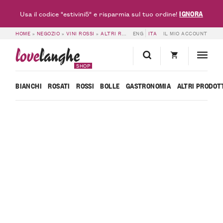
IGNORA
Usa il codice "estivini5" e risparmia sul tuo ordine!
HOME
»
NEGOZIO
»
VINI ROSSI
»
ALTRI ROSSI
ENG
»
VINO ROSSO 14% VOL. – BAG I
ITA
IL MIO ACCOUNT
love
langhe
SHOP
BIANCHI
ROSATI
ROSSI
BOLLE
GASTRONOMIA
ALTRI PRODOT