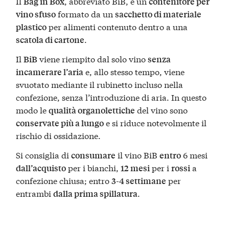
Il
, abbreviato BiB, è un
Bag in Box
contenitore per
formato da un
vino sfuso
sacchetto di materiale
per alimenti contenuto dentro a una
plastico
.
scatola di cartone
Il
viene riempito dal solo vino
BiB
senza
e, allo stesso tempo, viene
incamerare l’aria
svuotato mediante il rubinetto incluso nella
confezione, senza l’introduzione di aria. In questo
modo le
del vino sono
qualità organolettiche
e si riduce notevolmente il
conservate più a lungo
rischio di ossidazione.
Si consiglia di
il vino BiB
6 mesi
consumare
entro
per i bianchi,
per i
a
dall’acquisto
12 mesi
rossi
confezione chiusa; entro
per
3-4 settimane
entrambi
.
dalla prima spillatura