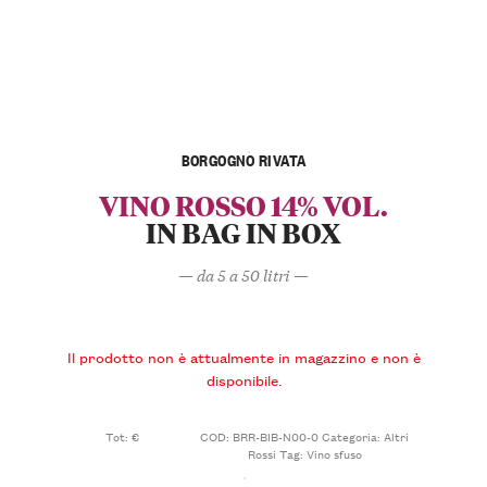
BORGOGNO RIVATA
VINO ROSSO 14% VOL.
IN BAG IN BOX
— da 5 a 50 litri —
Il prodotto non è attualmente in magazzino e non è
disponibile.
Tot: €
COD:
BRR-BIB-N00-0
Categoria:
Altri
Rossi
Tag:
Vino sfuso