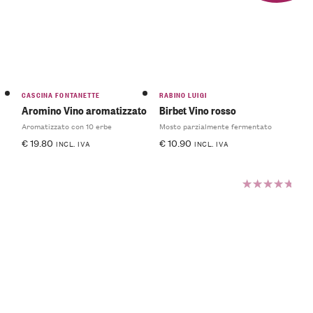
CASCINA FONTANETTE
RABINO LUIGI
Aromino Vino aromatizzato
Birbet Vino rosso
Aromatizzato con 10 erbe
Mosto parzialmente fermentato
€
19.80
€
10.90
INCL. IVA
INCL. IVA
Valutato
5.00
su
5