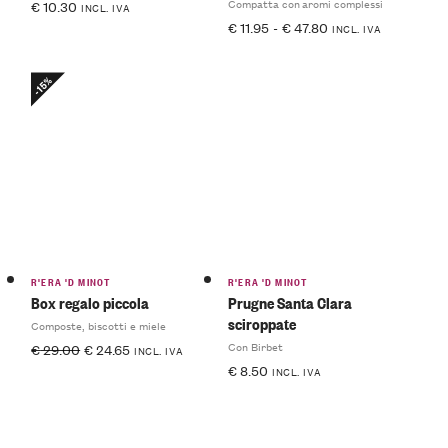
Compatta con aromi complessi
€
10.30
INCL. IVA
€
11.95
-
€
47.80
INCL. IVA
-15%
R'ERA 'D MINOT
R'ERA 'D MINOT
Box regalo piccola
Prugne Santa Clara
sciroppate
Composte, biscotti e miele
Con Birbet
€
29.00
€
24.65
INCL. IVA
€
8.50
INCL. IVA