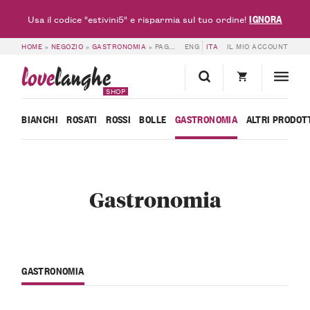
IGNORA
Usa il codice "estivini5" e risparmia sul tuo ordine!
HOME
»
NEGOZIO
»
GASTRONOMIA
»
PAGINA 2
ENG
ITA
IL MIO ACCOUNT
love
langhe
SHOP
BIANCHI
ROSATI
ROSSI
BOLLE
GASTRONOMIA
ALTRI PRODOT
Gastronomia
GASTRONOMIA