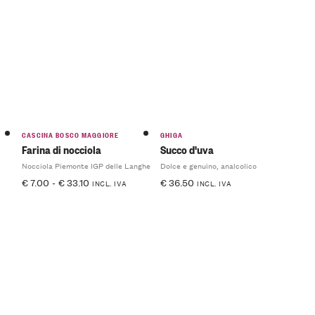
CASCINA BOSCO MAGGIORE
GHIGA
Farina di nocciola
Succo d'uva
Nocciola Piemonte IGP delle Langhe
Dolce e genuino, analcolico
€
7.00
-
€
33.10
€
36.50
INCL. IVA
INCL. IVA