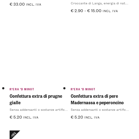
Croccante di Langa, energia di natura
€
33.00
INCL. IVA
€
2.90
-
€
15.00
INCL. IVA
R'ERA 'D MINOT
R'ERA 'D MINOT
Confettura extra di prugne
Confettura extra di pere
gialle
Madernassa e peperoncino
Senza addensanti o sostanze artificiali
Senza addensanti o sostanze artificiali
€
5.20
€
5.20
INCL. IVA
INCL. IVA
-15%