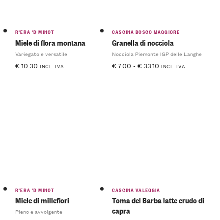
R'ERA 'D MINOT
CASCINA BOSCO MAGGIORE
Miele di flora montana
Granella di nocciola
Variegato e versatile
Nocciola Piemonte IGP delle Langhe
€
10.30
€
7.00
-
€
33.10
INCL. IVA
INCL. IVA
R'ERA 'D MINOT
CASCINA VALEGGIA
Miele di millefiori
Toma del Barba latte crudo di
capra
Pieno e avvolgente