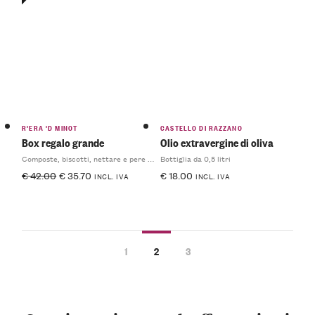
R'ERA 'D MINOT
CASTELLO DI RAZZANO
Box regalo grande
Olio extravergine di oliva
Composte, biscotti, nettare e pere sciroppate
Bottiglia da 0,5 litri
€
42.00
€
35.70
€
18.00
INCL. IVA
INCL. IVA
1
2
3