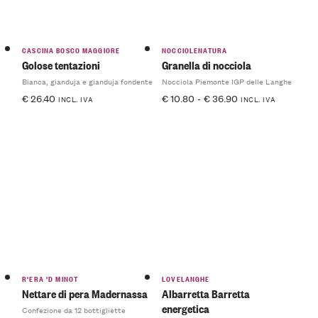
CASCINA BOSCO MAGGIORE
NOCCIOLENATURA
Golose tentazioni
Granella di nocciola
Bianca, gianduja e gianduja fondente
Nocciola Piemonte IGP delle Langhe
€
26.40
€
10.80
-
€
36.90
INCL. IVA
INCL. IVA
R'ERA 'D MINOT
LOVELANGHE
Nettare di pera Madernassa
Albarretta Barretta
energetica
Confezione da 12 bottigliette