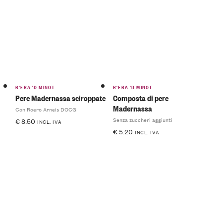
R'ERA 'D MINOT
R'ERA 'D MINOT
Pere Madernassa sciroppate
Composta di pere
Madernassa
Con Roero Arneis DOCG
Senza zuccheri aggiunti
€
8.50
INCL. IVA
€
5.20
INCL. IVA