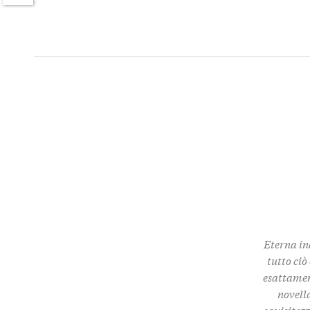
Twitter
Eterna in
tutto ciò
esattamen
novella
squisitez