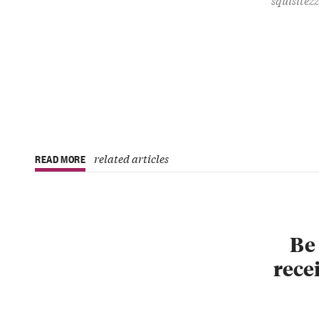
related articles
READ MORE
Be 
recei