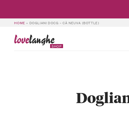
HOME
»
DOGLIANI DOCG – CÀ NEUVA (BOTTLE)
love
langhe
SHOP
Doglian