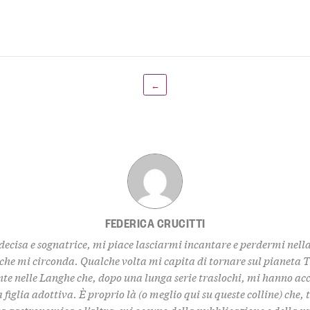
←
FEDERICA CRUCITTI
decisa e sognatrice, mi piace lasciarmi incantare e perdermi nell
 che mi circonda. Qualche volta mi capita di tornare sul pianeta 
te nelle Langhe che, dopo una lunga serie traslochi, mi hanno ac
 figlia adottiva. È proprio là (o meglio qui su queste colline) che,
za gastronomica e l’altra, mi occupo della pubblicazione e della 