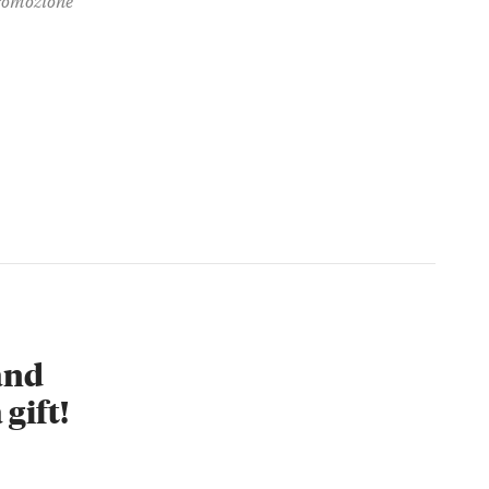
 and
 gift!