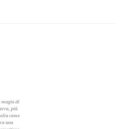
a magia di
Terra, più
colta come
 tra una
promozione