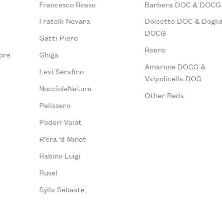
Francesco Rosso
Barbera DOC & DOCG
Fratelli Novara
Dolcetto DOC & Doglia
DOCG
Gatti Piero
Roero
ore
Ghiga
Amarone DOCG &
Levi Serafino
Valpolicella DOC
NoccioleNatura
Other Reds
Pelissero
Poderi Vaiot
R’era ‘d Minot
Rabino Luigi
Rusel
Sylla Sebaste