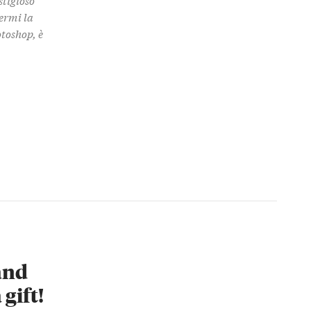
termi la
otoshop, è
 and
 gift!