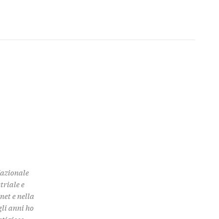
Nazionale
triale e
rnet e nella
gli anni ho
stigioso