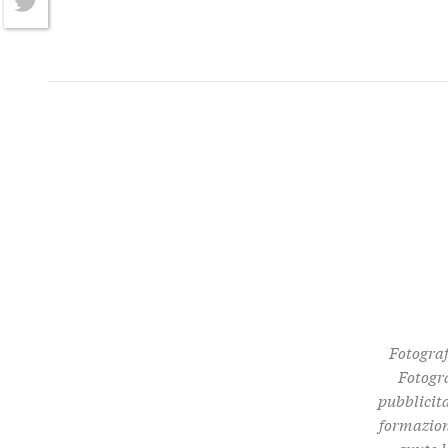
Twitter
Fotograf
Fotogra
pubblicita
formazione
avuto l