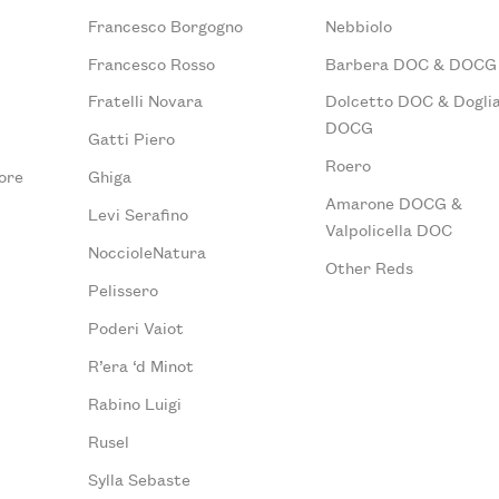
Francesco Borgogno
Nebbiolo
Francesco Rosso
Barbera DOC & DOCG
Fratelli Novara
Dolcetto DOC & Doglia
DOCG
Gatti Piero
Roero
ore
Ghiga
Amarone DOCG &
Levi Serafino
Valpolicella DOC
NoccioleNatura
Other Reds
Pelissero
Poderi Vaiot
R’era ‘d Minot
Rabino Luigi
Rusel
Sylla Sebaste