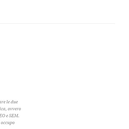
are le due
ica, ovvero
SEO e SEM.
i occupo