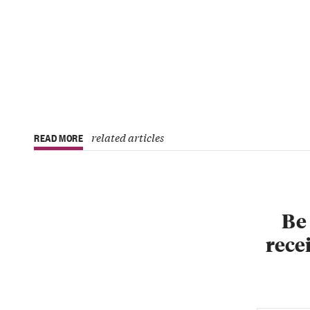
related articles
READ MORE
Be 
recei