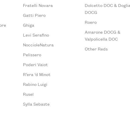
Fratelli Novara
Dolcetto DOC & Doglia
DOCG
Gatti Piero
Roero
ore
Ghiga
Amarone DOCG &
Levi Serafino
Valpolicella DOC
NoccioleNatura
Other Reds
Pelissero
Poderi Vaiot
R’era ‘d Minot
Rabino Luigi
Rusel
Sylla Sebaste