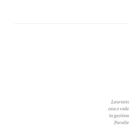
Twitter
Laureato 
cose e ved
la gestio
Paralle