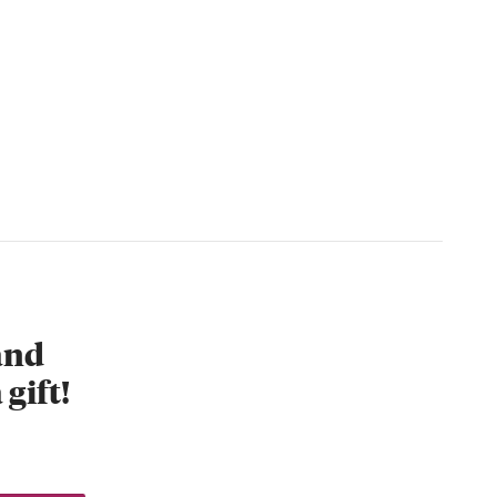
 and
 gift!