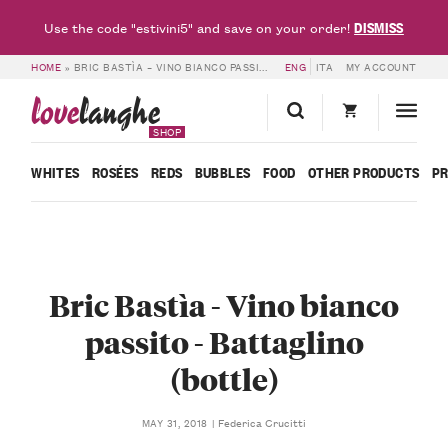
DISMISS
Use the code "estivini5" and save on your order!
HOME
»
BRIC BASTÌA – VINO BIANCO PASSITO – BATTAGLINO (BOTTLE)
ENG
ITA
MY ACCOUNT
love
langhe
SHOP
WHITES
ROSÉES
REDS
BUBBLES
FOOD
OTHER PRODUCTS
P
Bric Bastìa - Vino bianco
passito - Battaglino
(bottle)
Federica Crucitti
MAY 31, 2018