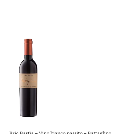
Bric Bastìa – Vino bianco passito – Battaglino