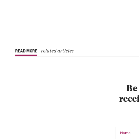
related articles
READ MORE
Be 
recei
Name