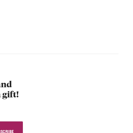
 and
 gift!