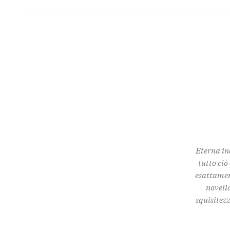
Eterna in
tutto ciò
esattamen
novella
squisitez