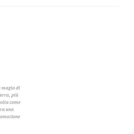
a magia di
Terra, più
colta come
 tra una
promozione