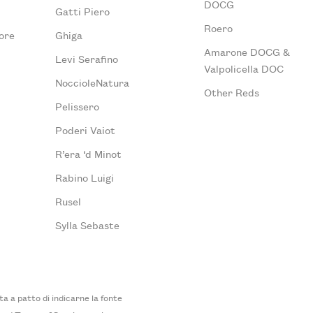
DOCG
Gatti Piero
Roero
ore
Ghiga
Amarone DOCG &
Levi Serafino
Valpolicella DOC
NoccioleNatura
Other Reds
Pelissero
Poderi Vaiot
R’era ‘d Minot
Rabino Luigi
Rusel
Sylla Sebaste
 a patto di indicarne la fonte