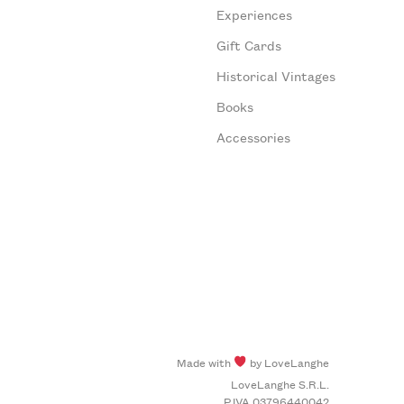
Experiences
Gift Cards
Historical Vintages
Books
Accessories
Made with
by LoveLanghe
LoveLanghe S.R.L.
P.IVA 03796440042