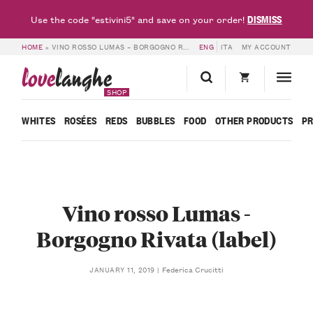
DISMISS
Use the code "estivini5" and save on your order!
HOME
»
VINO ROSSO LUMAS – BORGOGNO RIVATA (LABEL)
ENG
ITA
MY ACCOUNT
love
langhe
SHOP
WHITES
ROSÉES
REDS
BUBBLES
FOOD
OTHER PRODUCTS
P
Vino rosso Lumas -
Borgogno Rivata (label)
Federica Crucitti
JANUARY 11, 2019