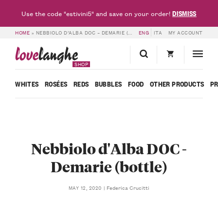
DISMISS
Use the code "estivini5" and save on your order!
HOME
»
NEBBIOLO D’ALBA DOC – DEMARIE (BOTTLE)
ENG
ITA
MY ACCOUNT
love
langhe
SHOP
WHITES
ROSÉES
REDS
BUBBLES
FOOD
OTHER PRODUCTS
P
Nebbiolo d'Alba DOC -
Demarie (bottle)
Federica Crucitti
MAY 12, 2020