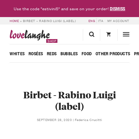
DISMISS
Use the code "estivini5" and save on your order!
HOME
»
BIRBET – RABINO LUIGI (LABEL)
ENG
ITA
MY ACCOUNT
love
langhe
SHOP
WHITES
ROSÉES
REDS
BUBBLES
FOOD
OTHER PRODUCTS
P
Birbet - Rabino Luigi
(label)
Federica Crucitti
SEPTEMBER 28, 2020