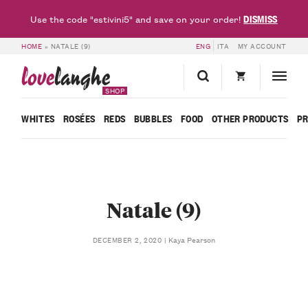
DISMISS
Use the code "estivini5" and save on your order!
HOME
»
NATALE (9)
ENG
ITA
MY ACCOUNT
love
langhe
SHOP
WHITES
ROSÉES
REDS
BUBBLES
FOOD
OTHER PRODUCTS
P
Natale (9)
Kaya Pearson
DECEMBER 2, 2020