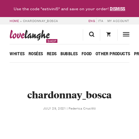
DISMISS
Use the code "estivini5" and save on your order!
HOME
»
CHARDONNAY_BOSCA
ENG
ITA
MY ACCOUNT
love
langhe
SHOP
WHITES
ROSÉES
REDS
BUBBLES
FOOD
OTHER PRODUCTS
P
chardonnay_bosca
Federica Crucitti
JULY 29, 2021