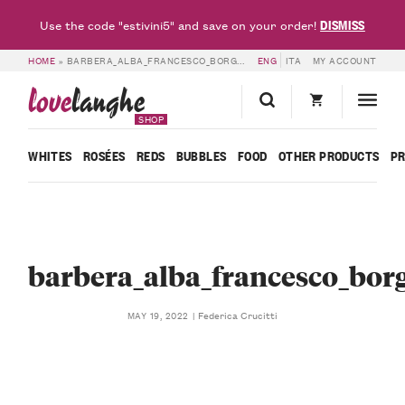
DISMISS
Use the code "estivini5" and save on your order!
HOME
»
BARBERA_ALBA_FRANCESCO_BORGOGNO
ENG
ITA
MY ACCOUNT
love
langhe
SHOP
WHITES
ROSÉES
REDS
BUBBLES
FOOD
OTHER PRODUCTS
P
barbera_alba_francesco_bor
Federica Crucitti
MAY 19, 2022