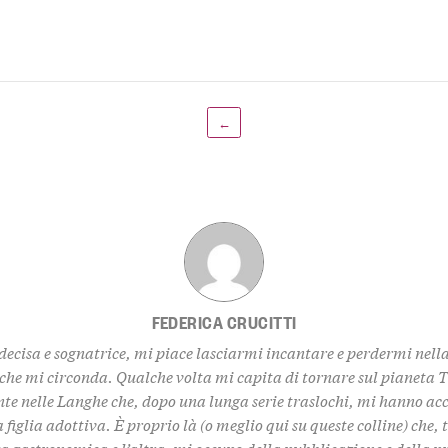
←
FEDERICA CRUCITTI
decisa e sognatrice, mi piace lasciarmi incantare e perdermi nell
 che mi circonda. Qualche volta mi capita di tornare sul pianeta 
te nelle Langhe che, dopo una lunga serie traslochi, mi hanno ac
 figlia adottiva. È proprio là (o meglio qui su queste colline) che,
za gastronomica e l’altra, mi occupo della pubblicazione e della 