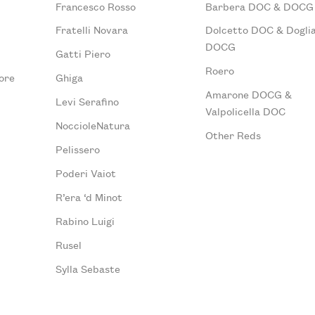
Francesco Rosso
Barbera DOC & DOCG
Fratelli Novara
Dolcetto DOC & Doglia
DOCG
Gatti Piero
Roero
ore
Ghiga
Amarone DOCG &
Levi Serafino
Valpolicella DOC
NoccioleNatura
Other Reds
Pelissero
Poderi Vaiot
R’era ‘d Minot
Rabino Luigi
Rusel
Sylla Sebaste