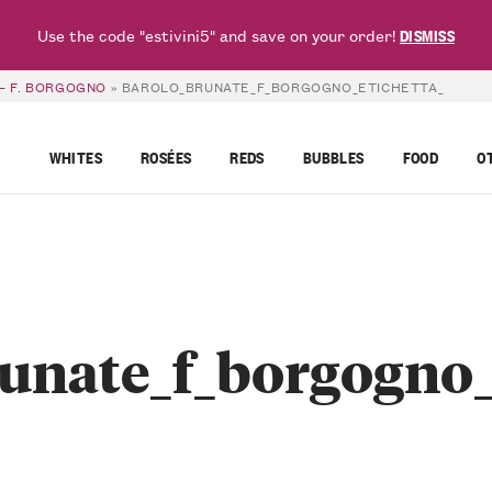
Use the code "estivini5" and save on your order!
DISMISS
– F. BORGOGNO
»
BAROLO_BRUNATE_F_BORGOGNO_ETICHETTA_
WHITES
ROSÉES
REDS
BUBBLES
FOOD
O
unate_f_borgogno_