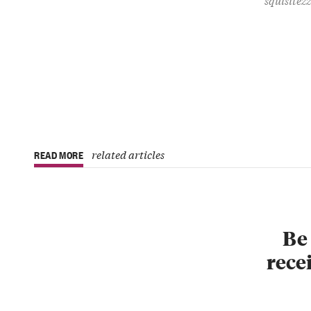
related articles
READ MORE
Be 
recei