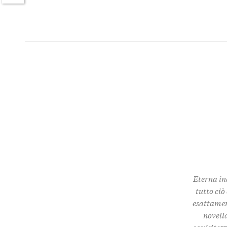
Twitter
Eterna in
tutto ciò
esattamen
novella
squisitez