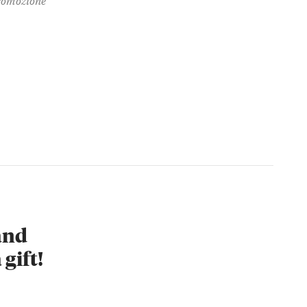
 and
 gift!