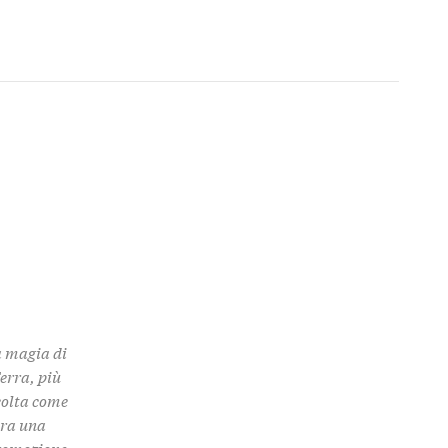
a magia di
Terra, più
colta come
 tra una
promozione