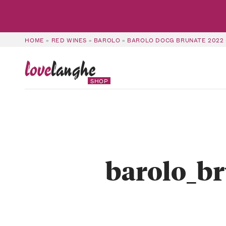
HOME
»
RED WINES
»
BAROLO
»
BAROLO DOCG BRUNATE 2022 
love
langhe
SHOP
barolo_br