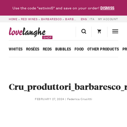
DISMISS
Use the code "estivini5" and save on your order!
HOME
»
RED WINES
»
BARBARESCO
»
BARBARESCO DOCG 2016 CRUS COLLECTION – PRODUTTORI DEL BARBARESCO – RUSÉL
ENG
ITA
MY ACCOUNT
love
langhe
SHOP
WHITES
ROSÉES
REDS
BUBBLES
FOOD
OTHER PRODUCTS
P
Cru_produttori_barbaresco_
Federica Crucitti
FEBRUARY 27, 2024