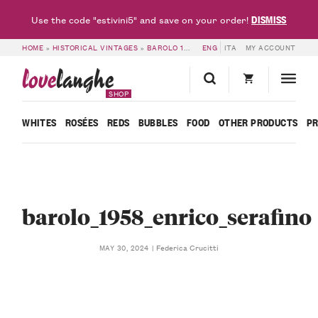
DISMISS
Use the code "estivini5" and save on your order!
HOME
»
HISTORICAL VINTAGES
»
BAROLO 1958 – ENRICO SERAFINO
ENG
ITA
MY ACCOUNT
»
BAROLO_
love
langhe
SHOP
WHITES
ROSÉES
REDS
BUBBLES
FOOD
OTHER PRODUCTS
P
barolo_1958_enrico_serafino
Federica Crucitti
MAY 30, 2024