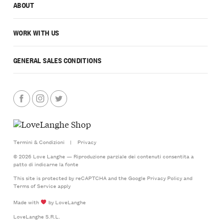
ABOUT
WORK WITH US
GENERAL SALES CONDITIONS
Termini & Condizioni
|
Privacy
© 2026 Love Langhe — Riproduzione parziale dei contenuti consentita a
patto di indicarne la fonte
This site is protected by reCAPTCHA and the Google
Privacy Policy
and
Terms of Service
apply
Made with
by LoveLanghe
LoveLanghe S.R.L.