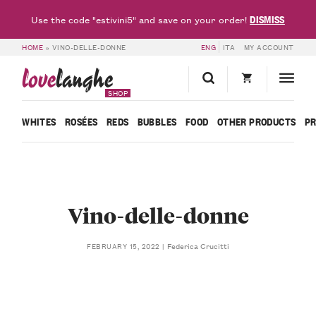
DISMISS
Use the code "estivini5" and save on your order!
HOME
»
VINO-DELLE-DONNE
ENG
ITA
MY ACCOUNT
love
langhe
SHOP
WHITES
ROSÉES
REDS
BUBBLES
FOOD
OTHER PRODUCTS
P
Vino-delle-donne
Federica Crucitti
FEBRUARY 15, 2022