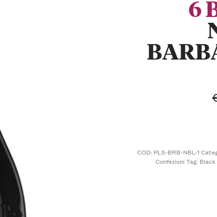
6 
BARB
COD:
PLS-BRB-NBL-1
Categ
Confezioni
Tag:
Black 