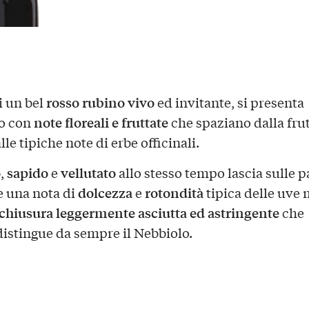
rosso rubino vivo
i un bel
ed invitante, si presenta
note floreali e fruttate
to con
che spaziano dalla frut
le tipiche note di erbe officinali.
o
sapido
vellutato
,
e
allo stesso tempo lascia sulle p
dolcezza
rotondità
e una nota di
e
tipica delle uve 
chiusura leggermente asciutta ed astringente
che
istingue da sempre il Nebbiolo.