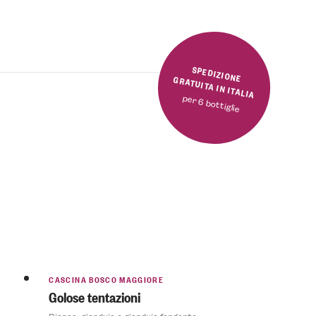
SPEDIZIONE GRATUITA IN ITALIA
per 6 bottiglie
CASCINA BOSCO MAGGIORE
Golose tentazioni
Bianca, gianduja e gianduja fondente