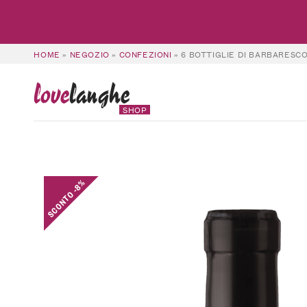
HOME
»
NEGOZIO
»
CONFEZIONI
»
6 BOTTIGLIE DI BARBARESCO
love
langhe
SHOP
SCONTO -8%