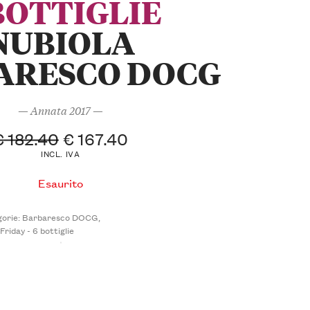
BOTTIGLIE
NUBIOLA
ARESCO DOCG
— Annata 2017 —
€
182.40
€
167.40
INCL. IVA
Esaurito
orie:
Barbaresco DOCG
,
Friday - 6 bottiglie