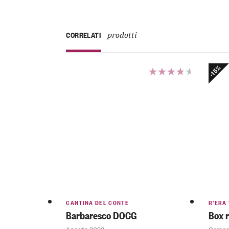
prodotti
CORRELATI
-15%
Valutato
4.00
su 5
CANTINA DEL CONTE
R'ERA 
Barbaresco DOCG
Box 
Annata 2023