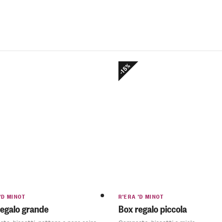
-15%
'D MINOT
R'ERA 'D MINOT
regalo grande
Box regalo piccola
Composte, biscotti, nettare e pere sciroppate
Composte, biscotti e miele