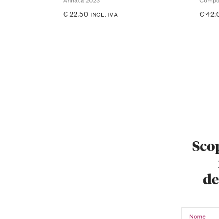
€
22.50
€
42.
INCL. IVA
Scop
de
Nome