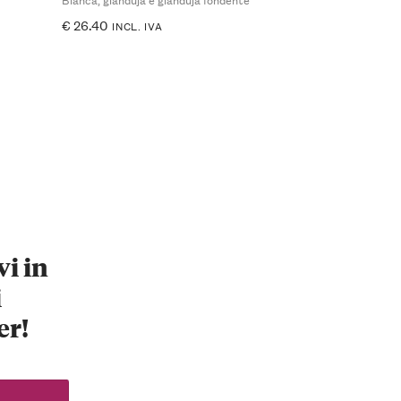
€
26.40
INCL. IVA
vi in
i
er!