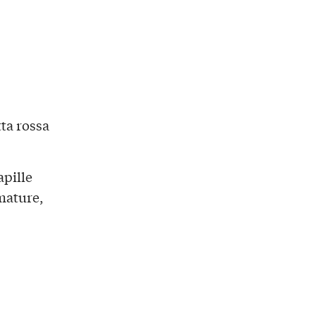
ta rossa
apille
mature,