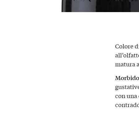
Colore d
all’olfat
matura al
Morbid
gustativ
con una
contradd