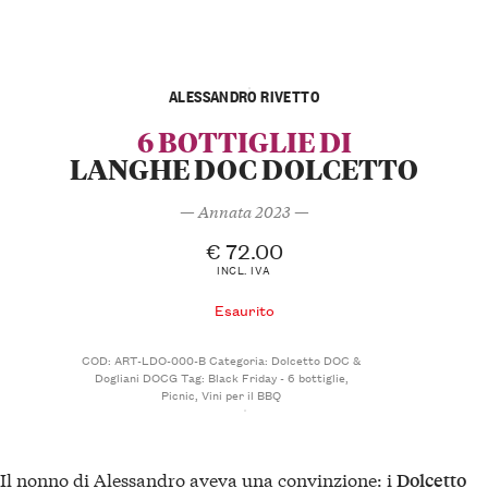
ALESSANDRO RIVETTO
6 BOTTIGLIE DI
LANGHE DOC DOLCETTO
— Annata 2023 —
€
72.00
INCL. IVA
Esaurito
COD:
ART-LDO-000-B
Categoria:
Dolcetto DOC &
Dogliani DOCG
Tag:
Black Friday - 6 bottiglie
,
Picnic
,
Vini per il BBQ
Il nonno di Alessandro aveva una convinzione: i
Dolcetto