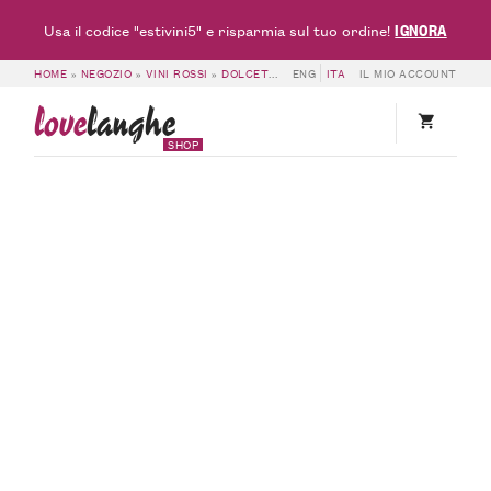
IGNORA
Usa il codice "estivini5" e risparmia sul tuo ordine!
HOME
»
NEGOZIO
»
VINI ROSSI
»
DOLCETTO DOC & DOGLIANI DOCG
ENG
ITA
IL MIO ACCOUNT
»
6 BOTTIG
love
langhe
SHOP