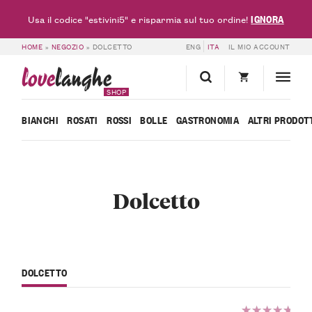
IGNORA
Usa il codice "estivini5" e risparmia sul tuo ordine!
HOME
»
NEGOZIO
»
DOLCETTO
ENG
ITA
IL MIO ACCOUNT
love
langhe
SHOP
BIANCHI
ROSATI
ROSSI
BOLLE
GASTRONOMIA
ALTRI PRODOT
Dolcetto
DOLCETTO