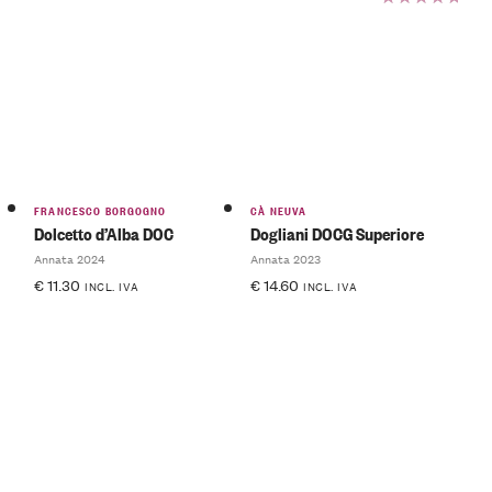
Valutato
5.00
su
5
FRANCESCO BORGOGNO
CÀ NEUVA
Dolcetto d’Alba DOC
Dogliani DOCG Superiore
Annata 2024
Annata 2023
€
11.30
€
14.60
INCL. IVA
INCL. IVA