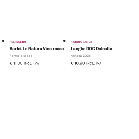
PELISSERO
RABINO LUIGI
Barlet Le Nature Vino rosso
Langhe DOC Dolcetto
Fermo e secco
Annata 2025
€
11.30
€
10.90
INCL. IVA
INCL. IVA