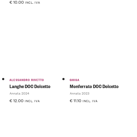
€
10.00
INCL. IVA
ALESSANDRO RIVETTO
GHIGA
Langhe DOC Dolcetto
Monferrato DOC Dolcetto
Annata 2024
Annata 2023
€
12.00
€
11.10
INCL. IVA
INCL. IVA