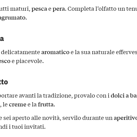
pesca
pera
rutti maturi,
e
. Completa l’olfatto un ten
 agrumato
.
ca
aromatico
, delicatamente
e la sua naturale efferve
esco
e piacevole.
tto
dolci a ba
ortare avanti la tradizione, provalo con i
creme
frutta
, le
e la
.
aperitiv
e sei aperto alle novità, servilo durante un
di i tuoi invitati.