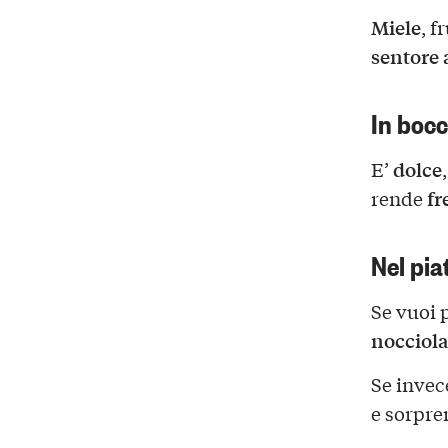
Miele
, f
sentore
In boc
dolce
E’
fr
rende
Nel pia
Se vuoi p
nocciola
Se invec
e sorpren