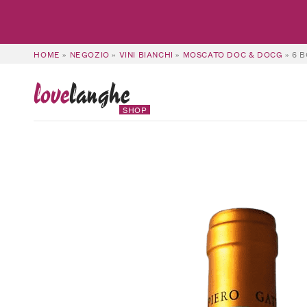
HOME
»
NEGOZIO
»
VINI BIANCHI
»
MOSCATO DOC & DOCG
»
6 B
love
langhe
SHOP