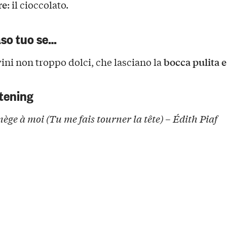
re
: il cioccolato.
aso tuo se…
bocca pulita e
ini non troppo dolci, che lasciano la
tening
ge à moi (Tu me fais tourner la tête) – Édith Piaf