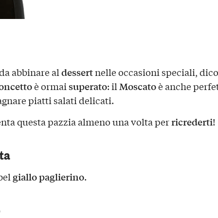
dessert
da abbinare al
nelle occasioni speciali, dic
oncetto
superato
Moscato
è ormai
: il
è anche perfe
nare piatti salati delicati.
ricrederti
tenta questa pazzia almeno una volta per
!
sta
giallo paglierino
bel
.
o