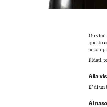
Un vino 
c
questo
accompag
Fidati, 
Alla vi
E’ di un 
Al nas