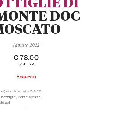
OTTIGLIE DI
MONTE DOC
MOSCATO
— Annata 2022 —
€
78.00
INCL. IVA
Esaurito
egoria:
Moscato DOC &
 bottiglie
,
Porte aperte
,
disiaci