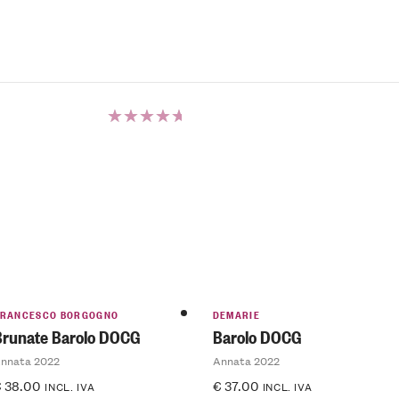
Valutato
5.00
su 5
FRANCESCO BORGOGNO
DEMARIE
Brunate Barolo DOCG
Barolo DOCG
nnata 2022
Annata 2022
€
38.00
€
37.00
INCL. IVA
INCL. IVA