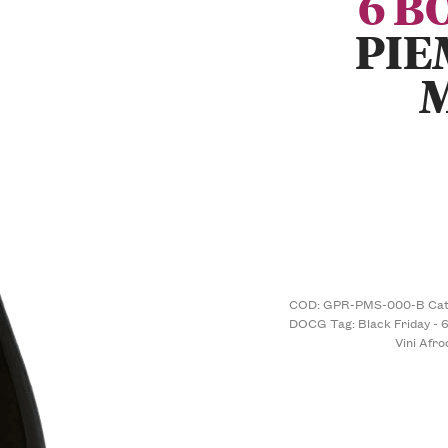
6 B
PIE
COD:
GPR-PMS-000-B
Cat
DOCG
Tag:
Black Friday - 6
Vini Afro