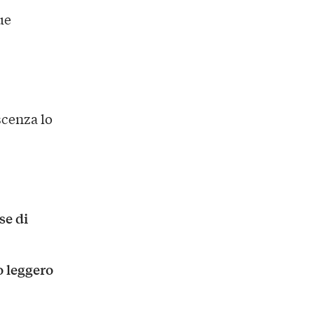
ue
scenza lo
se di
o leggero