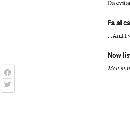
Da evita
Fa al c
…Ami i v
Now lis
Mon manè
Facebook
Twitter