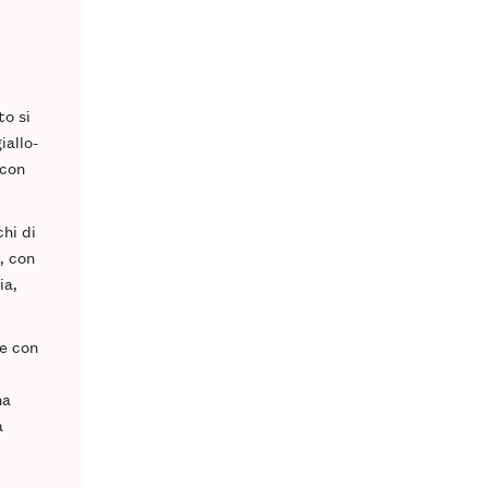
to si
iallo-
 con
chi di
, con
ia,
 e con
na
a