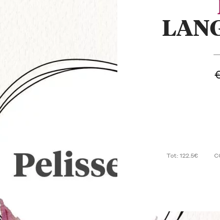
LANG
— 
Tot: 122.5€
C