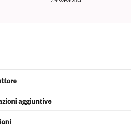
APPROFONDISCI
uttore
zioni aggiuntive
ioni