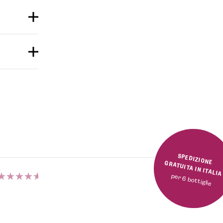
SPEDIZIONE GRATUITA IN ITALI
per 6 bottiglie
Valutato
Valutato
5.00
su 5
5.00
su 5