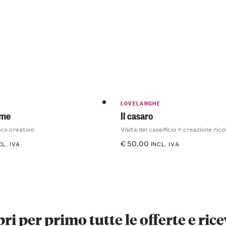
LOVELANGHE
 me
Il casaro
oco creativo
€
50.00
CL. IVA
INCL. IVA
ri per primo tutte le offerte e rice