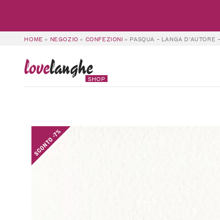
HOME
»
NEGOZIO
»
CONFEZIONI
»
PASQUA – LANGA D’AUTORE 
love
langhe
SHOP
SCONTO -7%