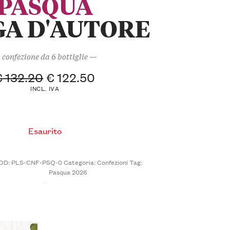
PASQUA
A D'AUTORE
confezione da 6 bottiglie —
€
132.20
€
122.50
INCL. IVA
Esaurito
OD:
PLS-CNF-PSQ-0
Categoria:
Confezioni
Tag:
Pasqua 2026