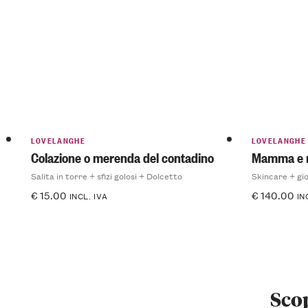
LOVELANGHE
LOVELANGHE
Colazione o merenda del contadino
Mamma e
Salita in torre + sfizi golosi + Dolcetto
Skincare + gi
€
15.00
€
140.00
INCL. IVA
IN
Scop