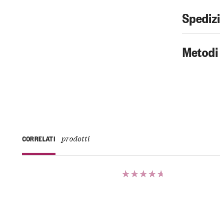
Spediz
Metodi
prodotti
CORRELATI
Valutato
5.00
su 5