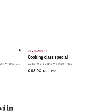
LOVELANGHE
Cooking class special
Visita del caseificio + creazione ricotta + light lunch
Lezione di cucina + pasto finale
€
98.00
INCL. IVA
vi in