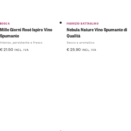
BOSCA
FABRIZIO BATTAGLINO
Mille Giorni Rosé Ispiro Vino
Nebula Nature Vino Spumante di
Spumante
Qualità
Intenso, persistente e fresco
Secco e aromatico
€
21.50
€
25.90
INCL. IVA
INCL. IVA