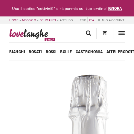
IGNORA
Usa il codice "estivini5" e risparmia sul tuo ordine!
HOME
»
NEGOZIO
»
SPUMANTI
»
ASTI DOCG SECCO ESPLORO – BOSCA
ENG
ITA
IL MIO ACCOUNT
love
langhe
SHOP
BIANCHI
ROSATI
ROSSI
BOLLE
GASTRONOMIA
ALTRI PRODOT