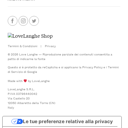
Termini & Condizioni
|
Privacy
© 2026 Love Langhe — Riproduzione parziale dei contenuti consentita a
patto di indicarne la fonte
Questo si è protetto da reCaptcha e si applicano la
Privacy Policy
e i
Termini
di Servizio
di Google
Made with
by LoveLanghe
LoveLanghe S.R.L.
P.IVA 03796440042
Via Castello 20
12050 Albaretto della Torre (CN)
Italy
Le tue preferenze relative alla privacy