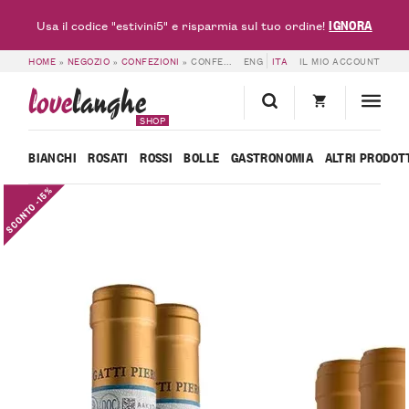
IGNORA
Usa il codice "estivini5" e risparmia sul tuo ordine!
HOME
»
NEGOZIO
»
CONFEZIONI
»
CONFEZIONE GATTI – 6 BOTTIGLIE
ENG
ITA
IL MIO ACCOUNT
love
langhe
SHOP
BIANCHI
ROSATI
ROSSI
BOLLE
GASTRONOMIA
ALTRI PRODOT
SCONTO -15%