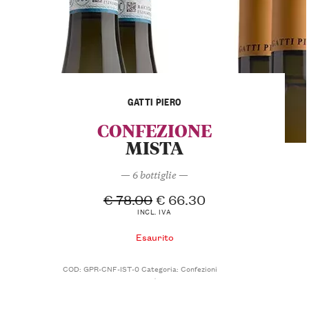
GATTI PIERO
CONFEZIONE
MISTA
— 6 bottiglie —
€
78.00
€
66.30
INCL. IVA
Esaurito
COD:
GPR-CNF-IST-0
Categoria:
Confezioni