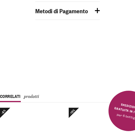
Metodi di Pagamento
CORRELATI
prodotti
SPEDIZIONE GRATUITA 
-15%
-6%
per 6 bottig