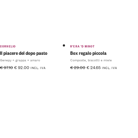
CORNELIO
R'ERA 'D MINOT
Il piacere del dopo pasto
Box regalo piccola
Genepy + grappa + amaro
Composte, biscotti e miele
€
97.10
€
92.00
€
29.00
€
24.65
INCL. IVA
INCL. IVA