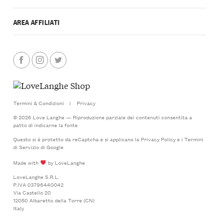
AREA AFFILIATI
Termini & Condizioni
|
Privacy
© 2026 Love Langhe — Riproduzione parziale dei contenuti consentita a
patto di indicarne la fonte
Questo si è protetto da reCaptcha e si applicano la
Privacy Policy
e i
Termini
di Servizio
di Google
Made with
by LoveLanghe
LoveLanghe S.R.L.
P.IVA 03796440042
Via Castello 20
12050 Albaretto della Torre (CN)
Italy