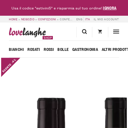
IGNORA
Usa il codice "estivini5" e risparmia sul tuo ordine!
HOME
»
NEGOZIO
»
CONFEZIONI
»
CONFEZIONE PELISSERO – 6 BOTTIGLIE
ENG
ITA
IL MIO ACCOUNT
love
langhe
SHOP
BIANCHI
ROSATI
ROSSI
BOLLE
GASTRONOMIA
ALTRI PRODOT
SCONTO -4%