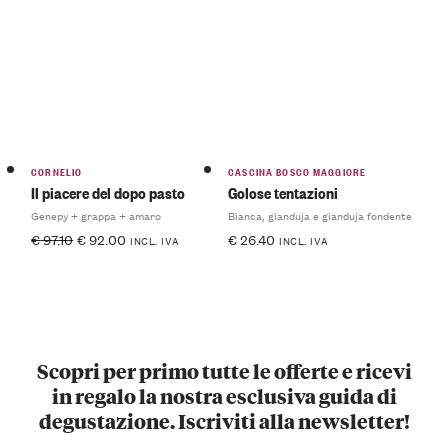
CORNELIO
CASCINA BOSCO MAGGIORE
Il piacere del dopo pasto
Golose tentazioni
Genepy + grappa + amaro
Bianca, gianduja e gianduja fondente
€
97.10
€
92.00
€
26.40
INCL. IVA
INCL. IVA
Scopri per primo tutte le offerte e ricevi
in regalo la nostra esclusiva guida di
degustazione. Iscriviti alla newsletter!