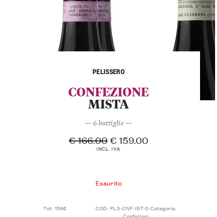
PELISSERO
CONFEZIONE
MISTA
— 6 bottiglie —
€
166.00
€
159.00
INCL. IVA
Esaurito
Tot: 159€
COD:
PLS-CNF-IST-0
Categoria:
Confezioni