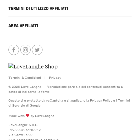
TERMINI DI UTILIZZO AFFILIATI
AREA AFFILIATI
Termini & Condizioni
|
Privacy
© 2026 Love Langhe — Riproduzione parziale dei contenuti consentita a
patto di indicarne la fonte
Questo si è protetto da reCaptcha e si applicano la
Privacy Policy
e i
Termini
di Servizio
di Google
Made with
by LoveLanghe
LoveLanghe S.R.L.
P.IVA 03796440042
Via Castello 20
12050 Albaretto della Torre (CN)