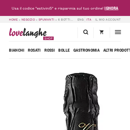
IGNORA
Usa il codice "estivini5" e risparmia sul tuo ordine!
HOME
»
NEGOZIO
»
SPUMANTI
»
6 BOTTIGLIE DI NEBBIOLO D’ALBA DOC SPUMANTE ROSÉ METODO CLASSICO 2020 – PODERI VAIOT
ENG
ITA
IL MIO ACCOUNT
love
langhe
SHOP
BIANCHI
ROSATI
ROSSI
BOLLE
GASTRONOMIA
ALTRI PRODOT