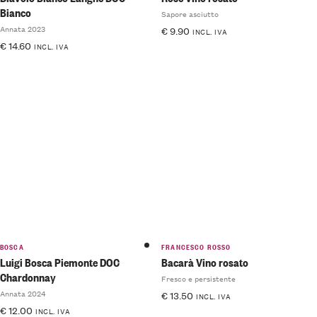
Bianco
Sapore asciutto
Annata 2023
€
9.90
INCL. IVA
€
14.60
INCL. IVA
BOSCA
FRANCESCO ROSSO
Luigi Bosca Piemonte DOC
Bacarà Vino rosato
Chardonnay
Fresco e persistente
Annata 2024
€
13.50
INCL. IVA
€
12.00
INCL. IVA