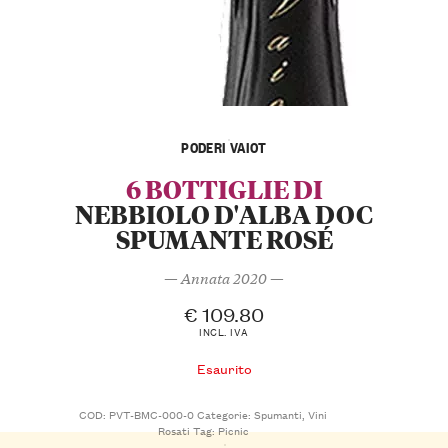
PODERI VAIOT
6 BOTTIGLIE DI
NEBBIOLO D'ALBA DOC
SPUMANTE ROSÉ
— Annata 2020 —
€
109.80
INCL. IVA
Esaurito
COD:
PVT-BMC-000-0
Categorie:
Spumanti
,
Vini
Rosati
Tag:
Picnic