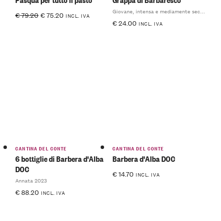
Giovane, intensa e mediamente secca
€
79.20
€
75.20
INCL. IVA
€
24.00
INCL. IVA
CANTINA DEL CONTE
CANTINA DEL CONTE
6 bottiglie di Barbera d'Alba
Barbera d'Alba DOC
DOC
€
14.70
INCL. IVA
Annata 2023
€
88.20
INCL. IVA