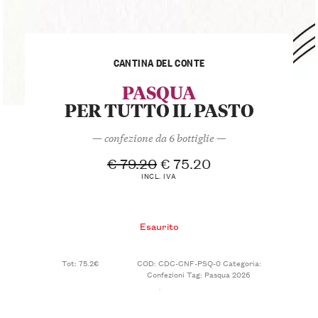
CANTINA DEL CONTE
PASQUA
PER TUTTO IL PASTO
— confezione da 6 bottiglie —
€
79.20
€
75.20
INCL. IVA
Esaurito
Tot: 75.2€
COD:
CDC-CNF-PSQ-0
Categoria:
Confezioni
Tag:
Pasqua 2026