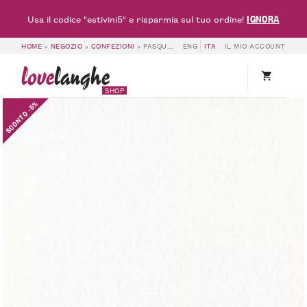
IGNORA
Usa il codice "estivini5" e risparmia sul tuo ordine!
HOME
»
NEGOZIO
»
CONFEZIONI
»
PASQUA – CANTINA DEL CONTE
ENG
ITA
IL MIO ACCOUNT
love
langhe
SHOP
SCONTO -5%