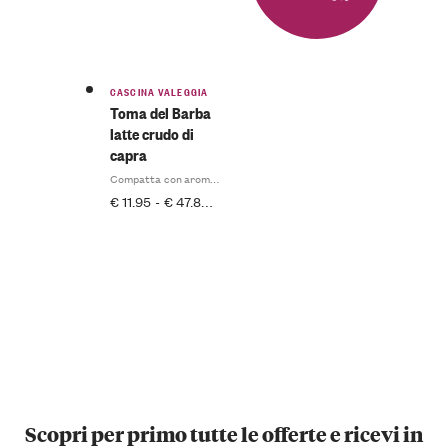
CASCINA VALEGGIA
Toma del Barba
latte crudo di
capra
Compatta con aromi complessi
€
11.95
-
€
47.80
INCL. IVA
Scopri per primo tutte le offerte e ricevi in