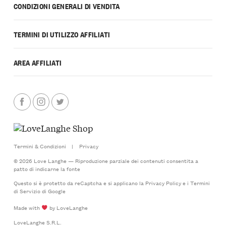
CONDIZIONI GENERALI DI VENDITA
TERMINI DI UTILIZZO AFFILIATI
AREA AFFILIATI
Termini & Condizioni
|
Privacy
© 2026 Love Langhe — Riproduzione parziale dei contenuti consentita a
patto di indicarne la fonte
Questo si è protetto da reCaptcha e si applicano la
Privacy Policy
e i
Termini
di Servizio
di Google
Made with
by LoveLanghe
LoveLanghe S.R.L.