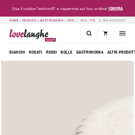
IGNORA
Usa il codice "estivini5" e risparmia sul tuo ordine!
HOME
»
NEGOZIO
»
GASTRONOMIA
»
FORMAGGI
ENG
»
ROBIOLA DEL BARBA – CASC
ITA
IL MIO ACCOUNT
love
langhe
SHOP
BIANCHI
ROSATI
ROSSI
BOLLE
GASTRONOMIA
ALTRI PRODOT