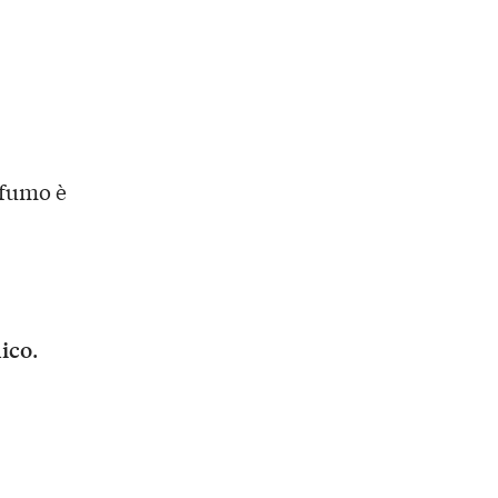
ofumo è
ico
.