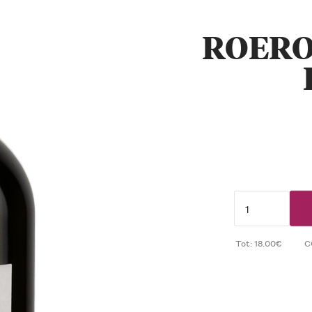
ROERO
Tot: 18.00€
C