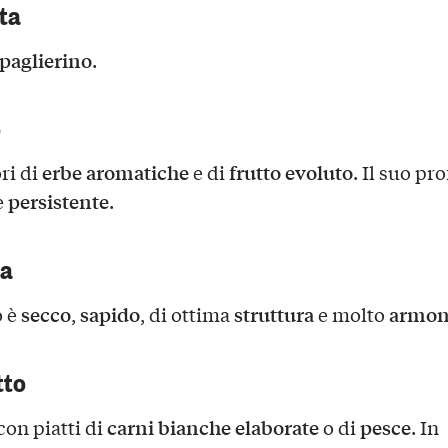
sta
 paglierino
.
o
erbe aromatiche
frutto evoluto
ri di
e di
. Il suo pr
persistente
e
.
ca
secco
sapido
struttura
armon
o è
,
, di ottima
e molto
tto
carni bianche
elaborate
pesce
con piatti di
o di
. In