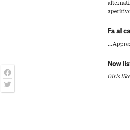
alternati
aperitiv
Fa al c
…Apprez
Now lis
Girls li
Facebook
Twitter