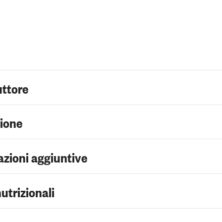
uttore
zione
zioni aggiuntive
nutrizionali