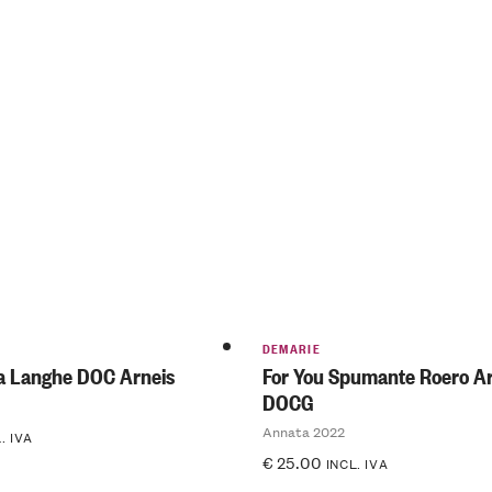
DEMARIE
ca Langhe DOC Arneis
For You Spumante Roero Ar
DOCG
Annata 2022
. IVA
€
25.00
INCL. IVA