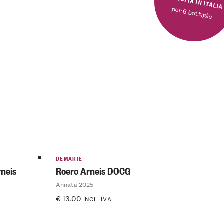
SPEDIZIONE GRATUITA IN ITALI
per 6 bottiglie
DEMARIE
neis
Roero Arneis DOCG
Annata 2025
€
13.00
INCL. IVA