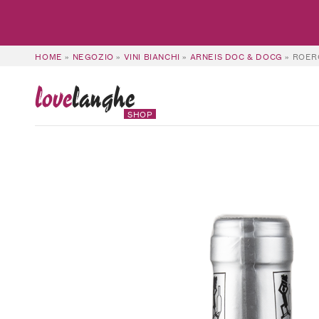
HOME
»
NEGOZIO
»
VINI BIANCHI
»
ARNEIS DOC & DOCG
»
ROER
love
langhe
SHOP