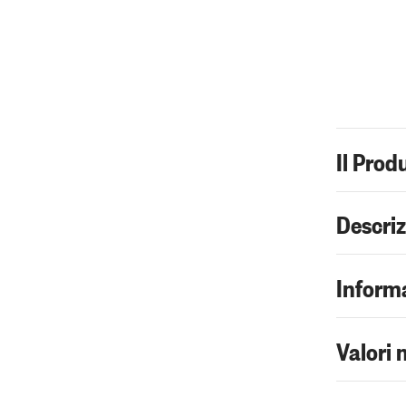
Il Prod
Descri
Informa
Valori 