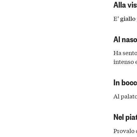
Alla vi
giallo
E’
Al nas
Ha sento
intenso 
In boc
Al palat
Nel pia
Provalo 