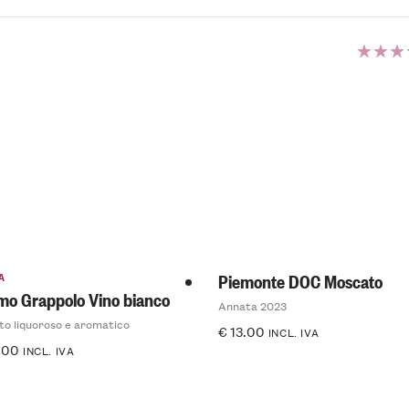
Valut
4.50
5
A
Piemonte DOC Moscato
imo Grappolo Vino bianco
Annata 2023
to liquoroso e aromatico
€
13.00
INCL. IVA
.00
INCL. IVA