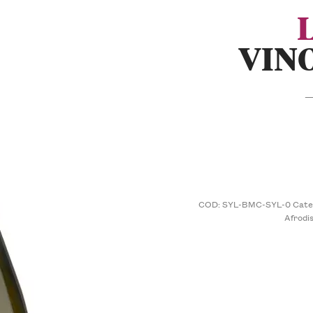
VIN
—
COD:
SYL-BMC-SYL-0
Cate
Afrodis