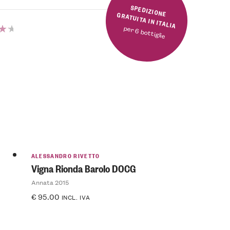
SPEDIZIONE GRATUITA IN ITALIA
per 6 bottiglie
ato
su
ALESSANDRO RIVETTO
Vigna Rionda Barolo DOCG
Annata 2015
€
95.00
INCL. IVA