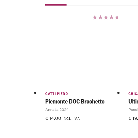
Valutato
5.00
su 5
GATTI PIERO
GHIG
Piemonte DOC Brachetto
Ult
Annata 2024
Passi
€
14.00
€
19
INCL. IVA