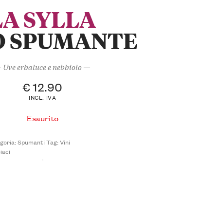
LA SYLLA
O SPUMANTE
 Uve erbaluce e nebbiolo —
€
12.90
INCL. IVA
Esaurito
goria:
Spumanti
Tag:
Vini
iaci