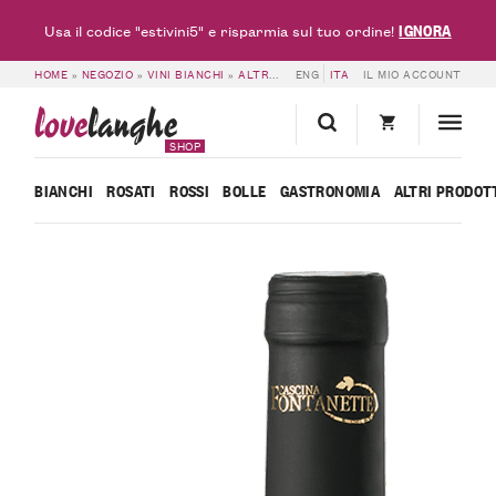
IGNORA
Usa il codice "estivini5" e risparmia sul tuo ordine!
HOME
»
NEGOZIO
»
VINI BIANCHI
»
ALTRI BIANCHI
ENG
»
ITA
VINO BIANCO BERTUS – 
IL MIO ACCOUNT
love
langhe
SHOP
BIANCHI
ROSATI
ROSSI
BOLLE
GASTRONOMIA
ALTRI PRODOT