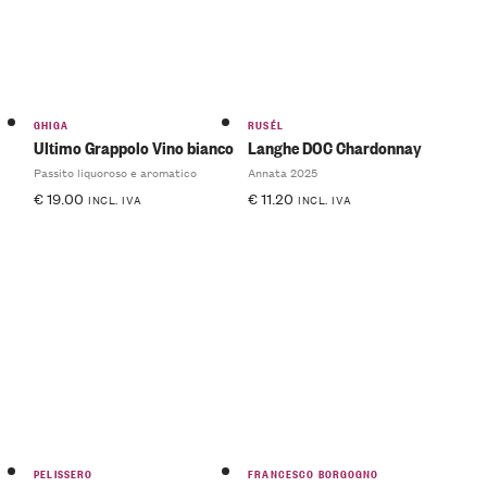
GHIGA
RUSÉL
Ultimo Grappolo Vino bianco
Langhe DOC Chardonnay
Passito liquoroso e aromatico
Annata 2025
€
19.00
€
11.20
INCL. IVA
INCL. IVA
PELISSERO
FRANCESCO BORGOGNO