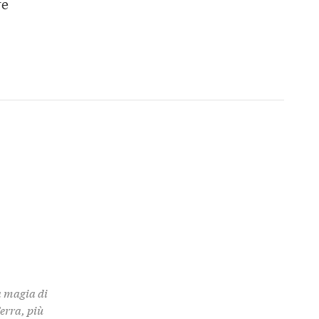
re
a magia di
Terra, più