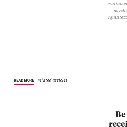
esattamen
novella
squisitez
related articles
READ MORE
Be 
recei