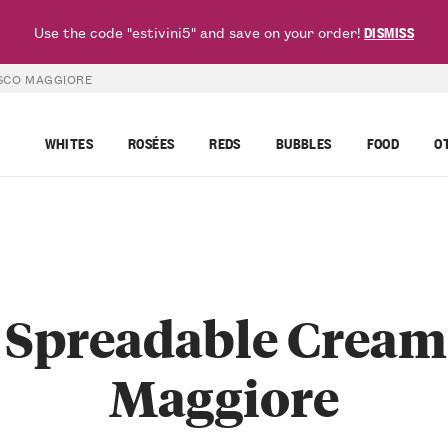
Use the code "estivini5" and save on your order!
DISMISS
OSCO MAGGIORE
WHITES
ROSÉES
REDS
BUBBLES
FOOD
O
 Spreadable Cream
Maggiore