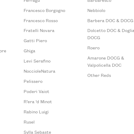
Francesco Borgogno
Nebbiolo
Francesco Rosso
Barbera DOC & DOCG
Fratelli Novara
Dolcetto DOC & Doglia
DOCG
Gatti Piero
Roero
ore
Ghiga
Amarone DOCG &
Levi Serafino
Valpolicella DOC
NoccioleNatura
Other Reds
Pelissero
Poderi Vaiot
R’era ‘d Minot
Rabino Luigi
Rusel
Sylla Sebaste