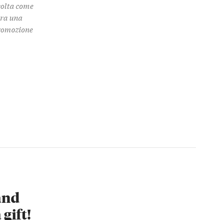
colta come
 tra una
promozione
 and
 gift!