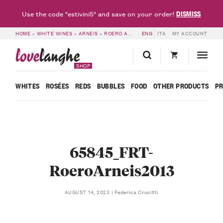
DISMISS
Use the code "estivini5" and save on your order!
HOME
»
WHITE WINES
»
ARNEIS
»
ROERO ARNEIS DOCG 2025 – CÀ NEUVA
ENG
ITA
MY ACCOUNT
»
65
love
langhe
SHOP
WHITES
ROSÉES
REDS
BUBBLES
FOOD
OTHER PRODUCTS
P
65845_FRT-
RoeroArneis2013
Federica Crucitti
AUGUST 14, 2023