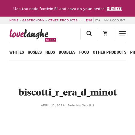
DISMISS
Use the code "estivini5" and save on your order!
HOME
»
GASTRONOMY
»
OTHER PRODUCTS
»
PEAR, CINNAMON AND CHOCOLATE
ENG
ITA
MY ACCOUNT
love
langhe
SHOP
WHITES
ROSÉES
REDS
BUBBLES
FOOD
OTHER PRODUCTS
P
biscotti_r_era_d_minot
Federica Crucitti
APRIL 15, 2024