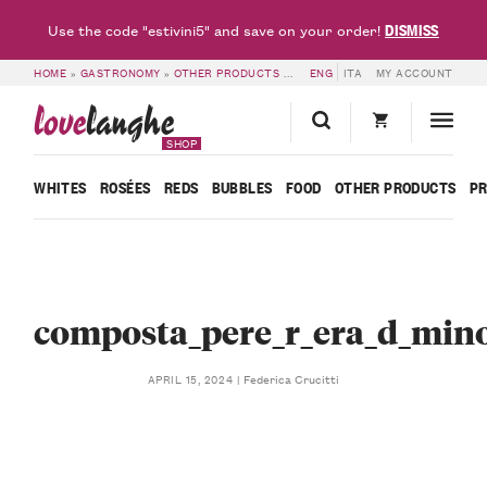
DISMISS
Use the code "estivini5" and save on your order!
HOME
»
GASTRONOMY
»
OTHER PRODUCTS
»
MADERNASSA PEAR COMPOTE – R
ENG
ITA
MY ACCOUNT
love
langhe
SHOP
WHITES
ROSÉES
REDS
BUBBLES
FOOD
OTHER PRODUCTS
P
composta_pere_r_era_d_min
Federica Crucitti
APRIL 15, 2024