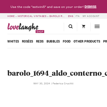
DISMISS
Use the code "estivini5" and save on your order!
HOME
»
HISTORICAL VINTAGES
»
BAROLO RISERVA SPECIALE 1964 – ALDO CONTERNO
ENG
ITA
MY ACCOUNT
love
langhe
SHOP
WHITES
ROSÉES
REDS
BUBBLES
FOOD
OTHER PRODUCTS
P
barolo_1694_aldo_conterno_c
Federica Crucitti
MAY 30, 2024