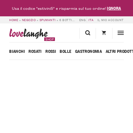
IGNORA
Usa il codice "estivini5" e risparmia sul tuo ordine!
HOME
»
NEGOZIO
»
SPUMANTI
»
6 BOTTIGLIE DI SIDRO DI PERE SIDRÉ – BORGOGNO RIVATA
ENG
ITA
IL MIO ACCOUNT
love
langhe
SHOP
BIANCHI
ROSATI
ROSSI
BOLLE
GASTRONOMIA
ALTRI PRODOT