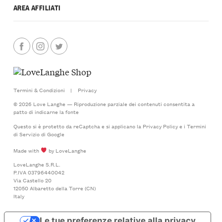
AREA AFFILIATI
Termini & Condizioni
|
Privacy
© 2026 Love Langhe — Riproduzione parziale dei contenuti consentita a
patto di indicarne la fonte
Questo si è protetto da reCaptcha e si applicano la
Privacy Policy
e i
Termini
di Servizio
di Google
Made with
by LoveLanghe
LoveLanghe S.R.L.
P.IVA 03796440042
Via Castello 20
12050 Albaretto della Torre (CN)
Italy
Le tue preferenze relative alla privacy