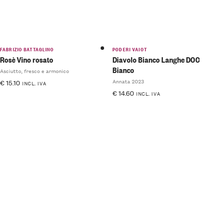
FABRIZIO BATTAGLINO
PODERI VAIOT
Rosè Vino rosato
Diavolo Bianco Langhe DOC
Bianco
Asciutto, fresco e armonico
Annata 2023
€
15.10
INCL. IVA
€
14.60
INCL. IVA