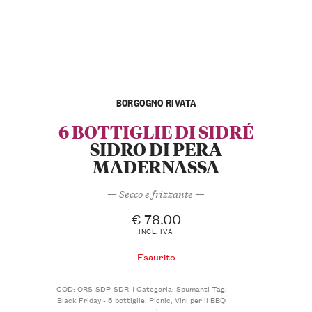
BORGOGNO RIVATA
6 BOTTIGLIE DI SIDRÉ
SIDRO DI PERA
MADERNASSA
— Secco e frizzante —
€
78.00
INCL. IVA
Esaurito
COD:
ORS-SDP-SDR-1
Categoria:
Spumanti
Tag:
Black Friday - 6 bottiglie
,
Picnic
,
Vini per il BBQ