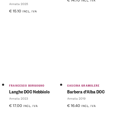
INCL. IVA
Annata 2025
€
15.10
INCL. IVA
FRANCESCO BORGOGNO
CASCINA GRAMOLERE
Langhe DOC Nebbiolo
Barbera d'Alba DOC
Annata 2023
Annata 2019
€
17.00
€
16.40
INCL. IVA
INCL. IVA