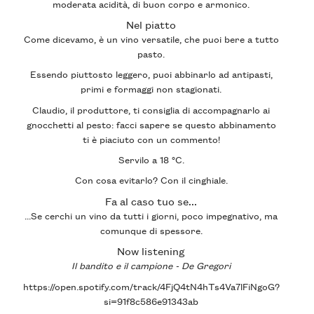
moderata acidità, di buon corpo e armonico.
Nel piatto
Come dicevamo, è un vino
versatile
, che puoi bere a tutto
pasto.
Essendo piuttosto leggero, puoi abbinarlo ad
antipasti
,
primi
e
formaggi non stagionati
.
Claudio, il produttore, ti consiglia di accompagnarlo ai
gnocchetti al pesto
: facci sapere se questo abbinamento
ti è piaciuto con un commento!
Servilo a
18 °C
.
Con cosa evitarlo?
Con il cinghiale.
Fa al caso tuo se...
...Se cerchi un vino da tutti i giorni,
poco impegnativo
, ma
comunque di
spessore
.
Now listening
Il bandito e il campione - De Gregori
https://open.spotify.com/track/4FjQ4tN4hTs4Va7lFiNgoG?
si=91f8c586e91343ab