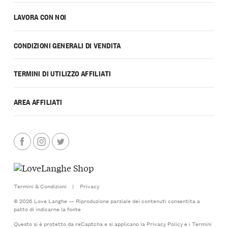
LAVORA CON NOI
CONDIZIONI GENERALI DI VENDITA
TERMINI DI UTILIZZO AFFILIATI
AREA AFFILIATI
Termini & Condizioni
|
Privacy
© 2026 Love Langhe — Riproduzione parziale dei contenuti consentita a
patto di indicarne la fonte
Questo si è protetto da reCaptcha e si applicano la
Privacy Policy
e i
Termini