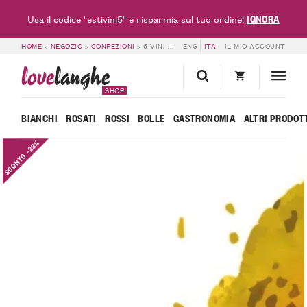
IGNORA
Usa il codice "estivini5" e risparmia sul tuo ordine!
HOME
»
NEGOZIO
»
CONFEZIONI
»
6 VINI PER L’ESTATE – CASCINA GRAMOLERE
ENG
ITA
IL MIO ACCOUNT
love
langhe
SHOP
BIANCHI
ROSATI
ROSSI
BOLLE
GASTRONOMIA
ALTRI PRODOT
SCONTO -23%