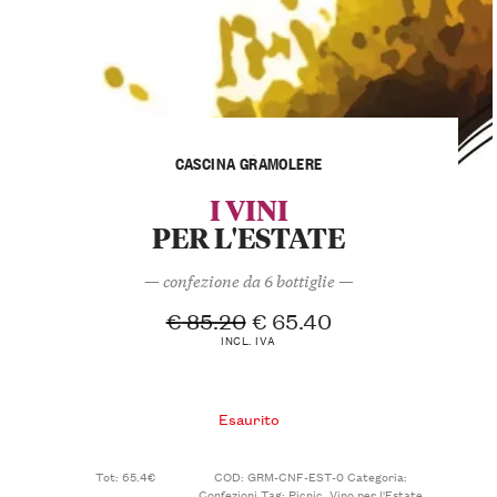
CASCINA GRAMOLERE
I VINI
PER L'ESTATE
— confezione da 6 bottiglie —
€
85.20
€
65.40
INCL. IVA
Esaurito
Tot: 65.4€
COD:
GRM-CNF-EST-0
Categoria:
Confezioni
Tag:
Picnic
,
Vino per l'Estate