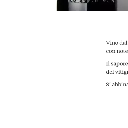
Vino dal
con note 
sapore
Il
del vitig
Si abbin