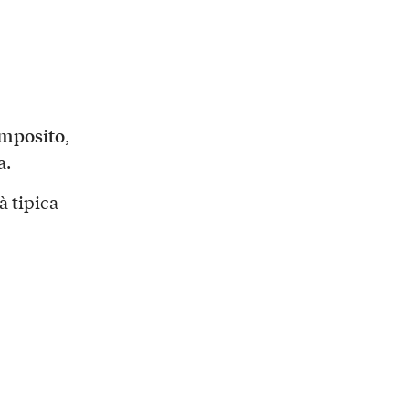
mposito
,
a.
à tipica