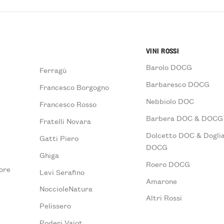
VINI ROSSI
Barolo DOCG
Ferragù
Barbaresco DOCG
Francesco Borgogno
Nebbiolo DOC
Francesco Rosso
Barbera DOC & DOCG
Fratelli Novara
Dolcetto DOC & Doglia
Gatti Piero
DOCG
Ghiga
Roero DOCG
ore
Levi Serafino
Amarone
NoccioleNatura
Altri Rossi
Pelissero
Poderi Vaiot