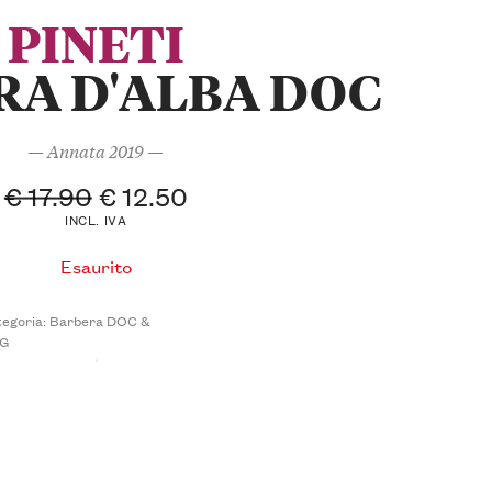
PINETI
RA D'ALBA DOC
— Annata 2019 —
€
17.90
€
12.50
INCL. IVA
Esaurito
egoria:
Barbera DOC &
G