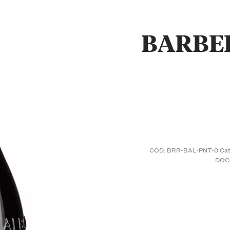
BARBE
COD:
BRR-BAL-PNT-0
Cat
DOC