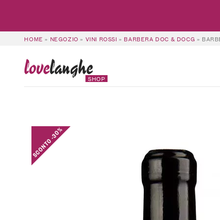
HOME
»
NEGOZIO
»
VINI ROSSI
»
BARBERA DOC & DOCG
»
BARBE
love
langhe
SHOP
SCONTO -30%