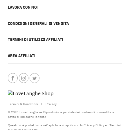
LAVORA CON NOI
CONDIZIONI GENERALI DI VENDITA
TERMINI DI UTILIZZO AFFILIATI
AREA AFFILIATI
Termini & Condizioni
|
Privacy
© 2026 Love Langhe — Riproduzione parziale dei contenuti consentita a
patto di indicarne la fonte
Questo si è protetto da reCaptcha e si applicano la
Privacy Policy
e i
Termini
di Servizio
di Google