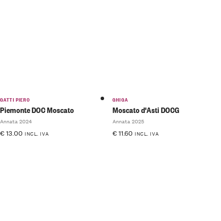
4.50
su
5.00
su
5
5
GATTI PIERO
GHIGA
Piemonte DOC Moscato
Moscato d'Asti DOCG
Annata 2024
Annata 2025
€
13.00
€
11.60
INCL. IVA
INCL. IVA