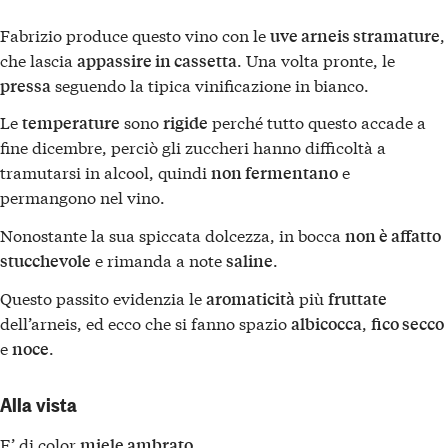
Fabrizio produce questo vino con le
,
uve arneis stramature
che lascia
. Una volta pronte, le
appassire in cassetta
seguendo la tipica vinificazione in bianco.
pressa
Le
sono
perché tutto questo accade a
temperature
rigide
fine dicembre, perciò gli zuccheri hanno difficoltà a
tramutarsi in alcool, quindi
e
non fermentano
permangono nel vino.
Nonostante la sua spiccata dolcezza, in bocca
non è affatto
e rimanda a note
.
stucchevole
saline
Questo passito evidenzia le
più
aromaticità
fruttate
dell’arneis, ed ecco che si fanno spazio
,
albicocca
fico secco
e
.
noce
Alla vista
E’ di color
.
miele ambrato