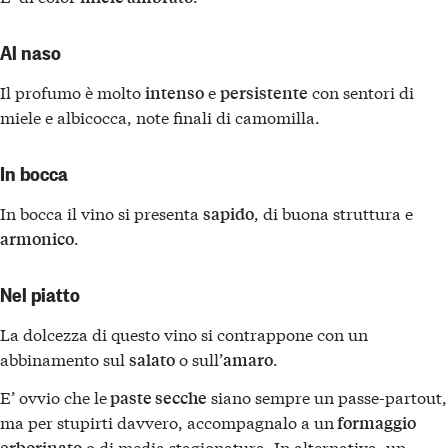
Al naso
Il profumo è molto
e
con sentori di
intenso
persistente
miele e albicocca, note finali di camomilla.
In bocca
In bocca il vino si presenta
, di buona struttura e
sapido
.
armonico
Nel piatto
La dolcezza di questo vino si contrappone con un
abbinamento sul
o sull’
.
salato
amaro
E’ ovvio che le
siano sempre un passe-partout,
paste secche
ma per stupirti davvero, accompagnalo a un
formaggio
o di media stagionatura. In alternativa, un
erborinato