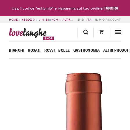
IGNORA
Usa il codice "estivini5" e risparmia sul tuo ordine!
HOME
»
NEGOZIO
»
VINI BIANCHI
»
ALTRI BIANCHI
ENG
»
ITA
BRIC BASTIA – VINO BIAN
IL MIO ACCOUNT
love
langhe
SHOP
BIANCHI
ROSATI
ROSSI
BOLLE
GASTRONOMIA
ALTRI PRODOT