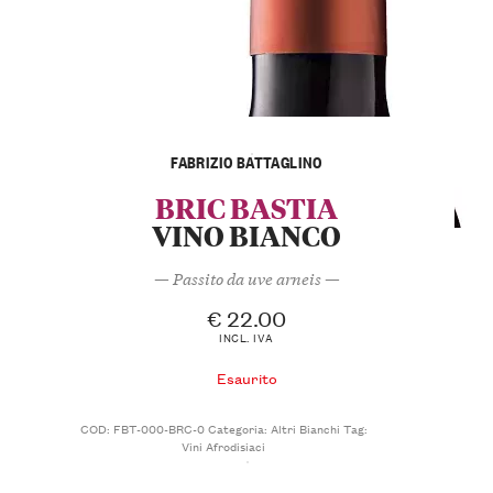
FABRIZIO BATTAGLINO
BRIC BASTIA
VINO BIANCO
— Passito da uve arneis —
€
22.00
INCL. IVA
Esaurito
COD:
FBT-000-BRC-0
Categoria:
Altri Bianchi
Tag:
Vini Afrodisiaci