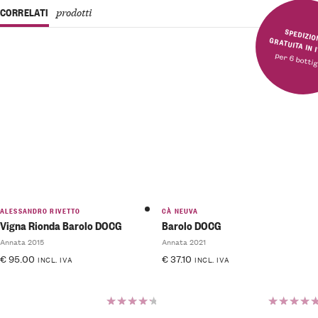
CORRELATI
prodotti
SPEDIZIONE GRATUITA 
per 6 bottig
ALESSANDRO RIVETTO
CÀ NEUVA
Vigna Rionda Barolo DOCG
Barolo DOCG
Annata 2015
Annata 2021
€
95.00
€
37.10
INCL. IVA
INCL. IVA
Valutato
Valutato