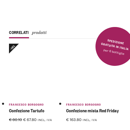
CORRELATI
prodotti
SPEDIZIONE GRATUITA IN ITALIA
-16%
per 6 bottiglie
FRANCESCO BORGOGNO
FRANCESCO BORGOGNO
Confezione Tartufo
Confezione mista Red Friday
€
80.10
€
67.80
€
163.80
INCL. IVA
INCL. IVA