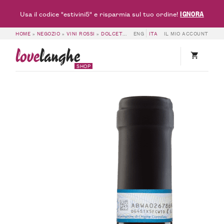
IGNORA
Usa il codice "estivini5" e risparmia sul tuo ordine!
HOME
»
NEGOZIO
»
VINI ROSSI
»
DOLCETTO DOC & DOGLIANI DOCG
ENG
ITA
IL MIO ACCOUNT
»
DOLCETTO
love
langhe
SHOP