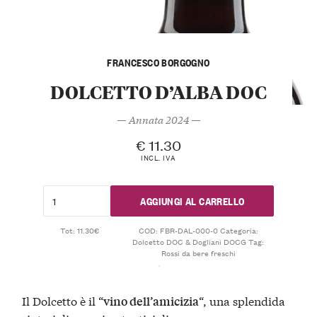
FRANCESCO BORGOGNO
DOLCETTO D’ALBA DOC
— Annata 2024 —
€
11.30
INCL. IVA
AGGIUNGI AL CARRELLO
Tot: 11.30€
COD:
FBR-DAL-000-0
Categoria:
Dolcetto DOC & Dogliani DOCG
Tag:
Rossi da bere freschi
Il Dolcetto è il “
“, una splendida
vino dell’amicizia