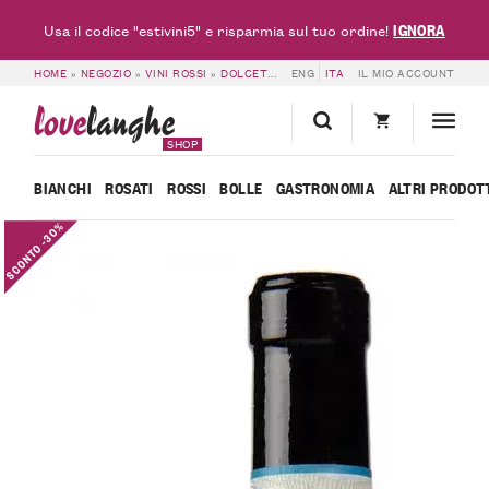
IGNORA
Usa il codice "estivini5" e risparmia sul tuo ordine!
HOME
»
NEGOZIO
»
VINI ROSSI
»
DOLCETTO DOC & DOGLIANI DOCG
ENG
ITA
IL MIO ACCOUNT
»
LANGHE D
love
langhe
SHOP
BIANCHI
ROSATI
ROSSI
BOLLE
GASTRONOMIA
ALTRI PRODOT
SCONTO -30%