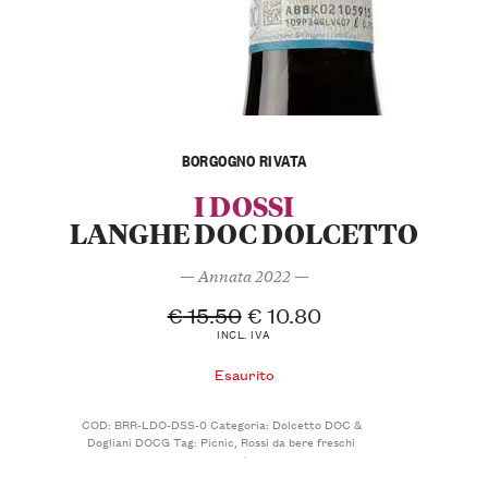
BORGOGNO RIVATA
I DOSSI
LANGHE DOC DOLCETTO
— Annata 2022 —
€
15.50
€
10.80
INCL. IVA
Esaurito
COD:
BRR-LDO-DSS-0
Categoria:
Dolcetto DOC &
Dogliani DOCG
Tag:
Picnic
,
Rossi da bere freschi