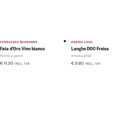
FRANCESCO BORGOGNO
RABINO LUIGI
Fata d'Oro Vino bianco
Langhe DOC Freisa
Fermo e secco
Annata 2025
€
11.30
€
9.80
INCL. IVA
INCL. IVA