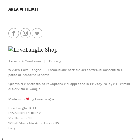
AREA AFFILIATI
Termini & Condizioni
|
Privacy
© 2026 Love Langhe — Riproduzione parziale dei contenuti consentita a
patto di indicarne la fonte
Questo si è protetto da reCaptcha e si applicano la
Privacy Policy
e i
Termini
di Servizio
di Google
Made with
by LoveLanghe
LoveLanghe S.R.L.
P.IVA 03796440042
Via Castello 20
12050 Albaretto della Torre (CN)
Italy