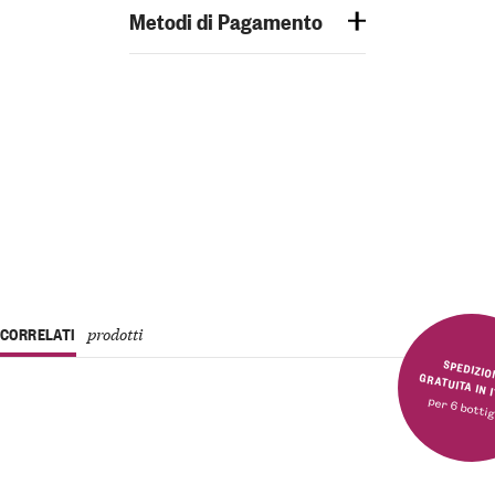
Metodi di Pagamento
CORRELATI
prodotti
SPEDIZIONE GRATUITA 
per 6 bottig