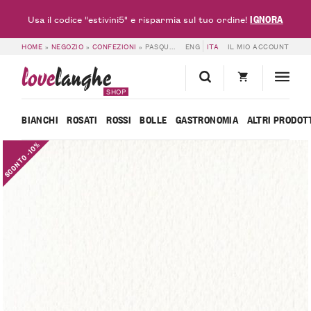
IGNORA
Usa il codice "estivini5" e risparmia sul tuo ordine!
HOME
»
NEGOZIO
»
CONFEZIONI
»
PASQUA – BOSCA
ENG
ITA
IL MIO ACCOUNT
love
langhe
SHOP
BIANCHI
ROSATI
ROSSI
BOLLE
GASTRONOMIA
ALTRI PRODOT
SCONTO -10%