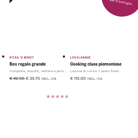
per 6 bottiglie
Valutato
5.00
su
5
R'ERA 'D MINOT
LOVELANGHE
Box regalo grande
Cooking class piemontese
Composte, biscotti, nettare e pere sciroppate
Lezione di cucina + pasto finale
€
42.00
€
35.70
€
115.00
INCL. IVA
INCL. IVA
Valutato
5.00
su
5