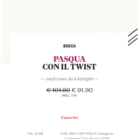
BOSCA
PASQUA
CON IL TWIST
— confezione da 6 bottiglie —
€
101.60
€
91.90
INCL. IVA
Esaurito
Tot: 91.9€
COD:
BSC-CNF-PSQ-0
Categoria:
Confezioni
Tag:
Pasqua 2026