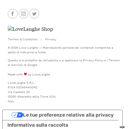
Termini & Condizioni
|
Privacy
© 2026 Love Langhe — Riproduzione parziale dei contenuti consentita a
patto di indicarne la fonte
Questo si è protetto da reCaptcha e si applicano la
Privacy Policy
e i
Termini
di Servizio
di Google
Made with
by LoveLanghe
LoveLanghe S.R.L.
P.IVA 03796440042
Via Castello 20
12050 Albaretto della Torre (CN)
Italy
Le tue preferenze relative alla privacy
Informativa sulla raccolta