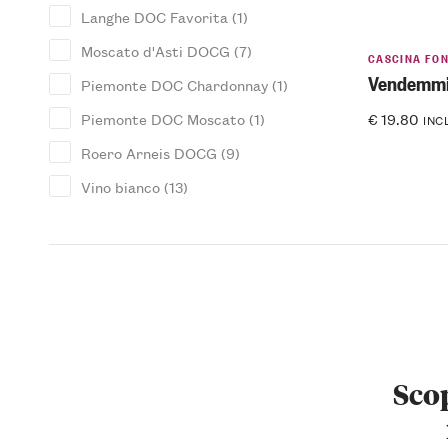
Langhe DOC Favorita
(1)
Moscato d'Asti DOCG
(7)
CASCINA FO
Vendemmia
Piemonte DOC Chardonnay
(1)
Piemonte DOC Moscato
(1)
€
19.80
INC
Roero Arneis DOCG
(9)
Vino bianco
(13)
Scop