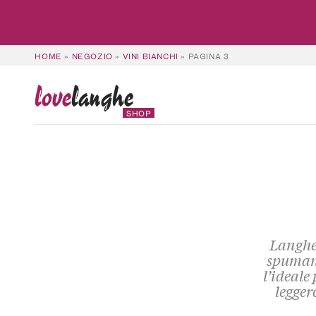
HOME
»
NEGOZIO
»
VINI BIANCHI
»
PAGINA 3
love
langhe
SHOP
Langhe,
spumant
l’ideale
legger