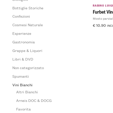
RABINO LUIG
Bottiglie Storiche
Furbet Vin
Confezioni
Mosto parzia
Cosmesi Naturale
€
10.90
INC
Esperienze
Gastronomia
Grappe & Liquori
Libri & DVD
Non categorizzato
Spumanti
Vini Bianchi
Altri Bianchi
Arneis DOC & DOCG
Favorita