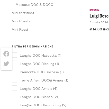
Moscato DOC & DOCG
BOSCA
Vini fortificati
Luigi Bos
Vini Rosati
Annata 2024
€
14.00
Vini Rossi
INC
FILTRA PER DENOMINAZIONE
Langhe DOC Nascetta
(1)
Facebook
Langhe DOC Riesling
(1)
Twitter
Piemonte DOC Cortese
(1)
Terre Alfieri DOCG Arneis
(1)
Langhe DOC Arneis
(4)
Langhe DOC Bianco
(2)
Langhe DOC Chardonnay
(2)