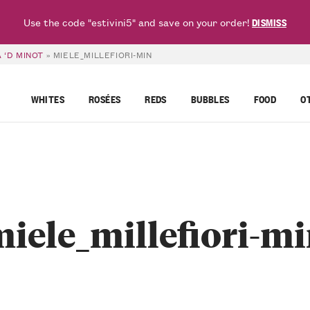
Use the code "estivini5" and save on your order!
DISMISS
 ‘D MINOT
»
MIELE_MILLEFIORI-MIN
WHITES
ROSÉES
REDS
BUBBLES
FOOD
O
iele_millefiori-m