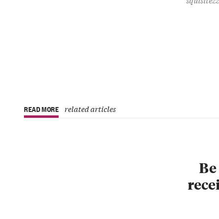
related articles
READ MORE
Be 
recei