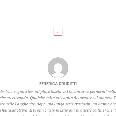
←
FEDERICA CRUCITTI
decisa e sognatrice, mi piace lasciarmi incantare e perdermi nell
 che mi circonda. Qualche volta mi capita di tornare sul pianeta 
te nelle Langhe che, dopo una lunga serie traslochi, mi hanno ac
 figlia adottiva. È proprio là (o meglio qui su queste colline) che,
za gastronomica e l’altra, mi occupo della pubblicazione e della 