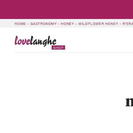
HOME
»
GASTRONOMY
»
HONEY
»
WILDFLOWER HONEY – R’ERA
love
langhe
SHOP
m