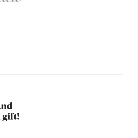
 and
 gift!