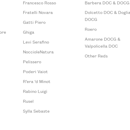
Francesco Rosso
Barbera DOC & DOCG
Fratelli Novara
Dolcetto DOC & Doglia
DOCG
Gatti Piero
Roero
ore
Ghiga
Amarone DOCG &
Levi Serafino
Valpolicella DOC
NoccioleNatura
Other Reds
Pelissero
Poderi Vaiot
R’era ‘d Minot
Rabino Luigi
Rusel
Sylla Sebaste