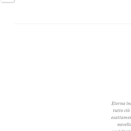
Twitter
Eterna in
tutto ciò
esattamen
novella
squisitez