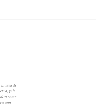
a magia di
Terra, più
colta come
 tra una
promozione