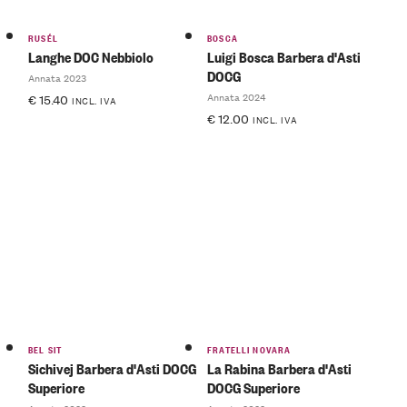
RUSÉL
BOSCA
Langhe DOC Nebbiolo
Luigi Bosca Barbera d'Asti
DOCG
Annata 2023
Annata 2024
€
15.40
INCL. IVA
€
12.00
INCL. IVA
BEL SIT
FRATELLI NOVARA
Sichivej Barbera d'Asti DOCG
La Rabina Barbera d'Asti
Superiore
DOCG Superiore