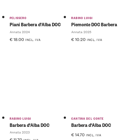
PELISSERO
RABINO LUIGI
Piani Barbera d'Alba DOC
Piemonte DOC Barbera
Annata 2024
Annata 2025
€
18.00
€
10.20
INCL. IVA
INCL. IVA
RABINO LUIGI
CANTINA DEL CONTE
Barbera d'Alba DOC
Barbera d'Alba DOC
Annata 2023
€
14.70
INCL. IVA
€
11.70
INCL. IVA