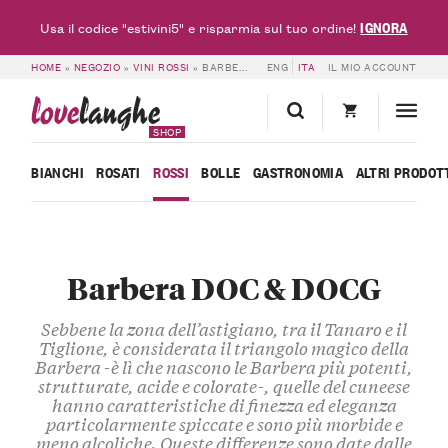
IGNORA
Usa il codice "estivini5" e risparmia sul tuo ordine!
HOME
»
NEGOZIO
»
VINI ROSSI
»
BARBERA DOC & DOCG
ENG
ITA
IL MIO ACCOUNT
love
langhe
SHOP
BIANCHI
ROSATI
ROSSI
BOLLE
GASTRONOMIA
ALTRI PRODOT
Barbera DOC & DOCG
Sebbene la zona dell’astigiano, tra il Tanaro e il
Tiglione, è considerata il triangolo magico della
Barbera -è lì che nascono le Barbera più potenti,
strutturate, acide e colorate-, quelle del cuneese
hanno caratteristiche di finezza ed eleganza
particolarmente spiccate e sono più morbide e
meno alcoliche. Queste differenze sono date dalle