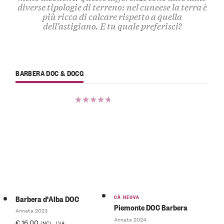
diverse tipologie di terreno: nel cuneese la terra è
più ricca di calcare rispetto a quella
dell’astigiano. E tu quale preferisci?
BARBERA DOC & DOCG
Valutato
5.00
su
5
CÀ NEUVA
Barbera d'Alba DOC
Piemonte DOC Barbera
Annata 2023
Annata 2024
€
16.00
INCL. IVA