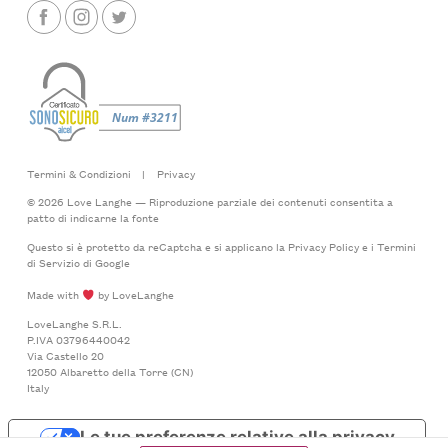
Termini & Condizioni
|
Privacy
© 2026 Love Langhe — Riproduzione parziale dei contenuti consentita a
patto di indicarne la fonte
Questo si è protetto da reCaptcha e si applicano la
Privacy Policy
e i
Termini
di Servizio
di Google
Made with
by LoveLanghe
LoveLanghe S.R.L.
P.IVA 03796440042
Via Castello 20
12050 Albaretto della Torre (CN)
Italy
Le tue preferenze relative alla privacy