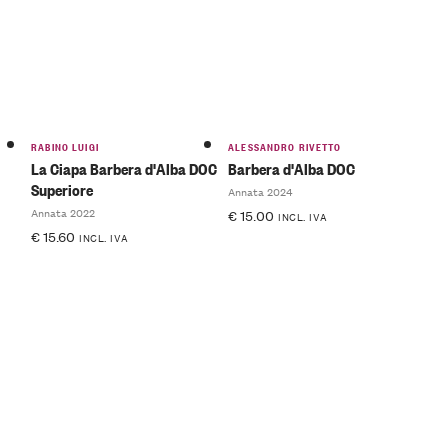
RABINO LUIGI
ALESSANDRO RIVETTO
La Ciapa Barbera d'Alba DOC
Barbera d'Alba DOC
Superiore
Annata 2024
Annata 2022
€
15.00
INCL. IVA
€
15.60
INCL. IVA