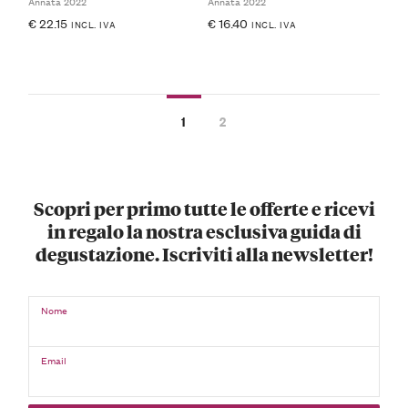
Annata 2022
Annata 2022
€
22.15
€
16.40
INCL. IVA
INCL. IVA
1
2
Scopri per primo tutte le offerte e ricevi
in regalo la nostra esclusiva guida di
degustazione. Iscriviti alla newsletter!
Nome
Email