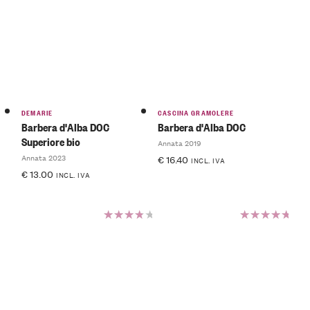
DEMARIE
CASCINA GRAMOLERE
Barbera d'Alba DOC
Barbera d'Alba DOC
Superiore bio
Annata 2019
Annata 2023
€
16.40
INCL. IVA
€
13.00
INCL. IVA
Valutato
Valutato
4.00
5.00
su
su 5
5