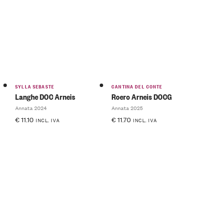
SYLLA SEBASTE
CANTINA DEL CONTE
Langhe DOC Arneis
Roero Arneis DOCG
Annata 2024
Annata 2025
€
11.10
€
11.70
INCL. IVA
INCL. IVA