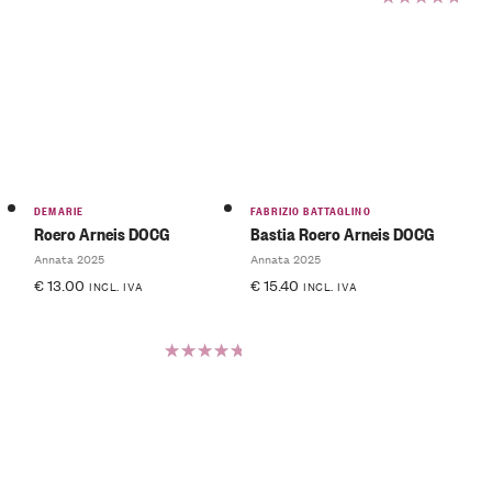
Valutato
5.00
su
5
DEMARIE
FABRIZIO BATTAGLINO
Roero Arneis DOCG
Bastia Roero Arneis DOCG
Annata 2025
Annata 2025
€
13.00
€
15.40
INCL. IVA
INCL. IVA
Valutato
5.00
su
5