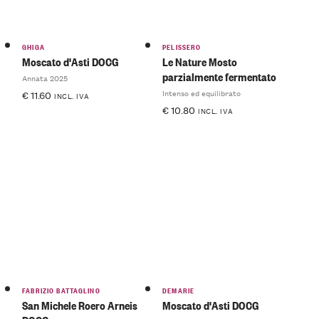
GHIGA
PELISSERO
Moscato d'Asti DOCG
Le Nature Mosto
parzialmente fermentato
Annata 2025
Intenso ed equilibrato
€
11.60
INCL. IVA
€
10.80
INCL. IVA
FABRIZIO BATTAGLINO
DEMARIE
San Michele Roero Arneis
Moscato d'Asti DOCG