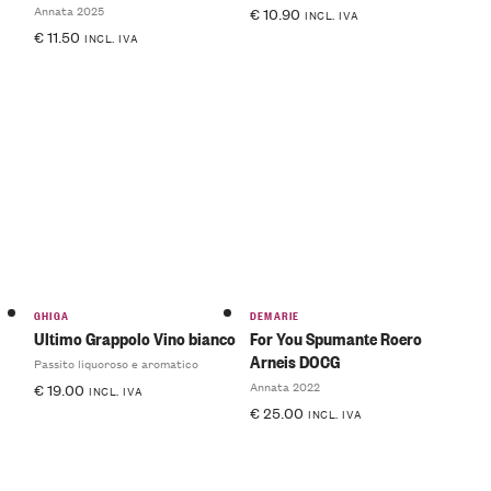
Annata 2025
€
10.90
INCL. IVA
€
11.50
INCL. IVA
GHIGA
DEMARIE
Ultimo Grappolo Vino bianco
For You Spumante Roero
Arneis DOCG
Passito liquoroso e aromatico
Annata 2022
€
19.00
INCL. IVA
€
25.00
INCL. IVA