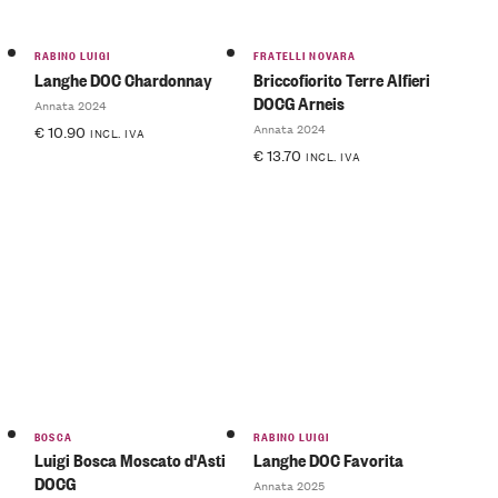
RABINO LUIGI
FRATELLI NOVARA
Langhe DOC Chardonnay
Briccofiorito Terre Alfieri
DOCG Arneis
Annata 2024
Annata 2024
€
10.90
INCL. IVA
€
13.70
INCL. IVA
BOSCA
RABINO LUIGI
Luigi Bosca Moscato d'Asti
Langhe DOC Favorita
DOCG
Annata 2025