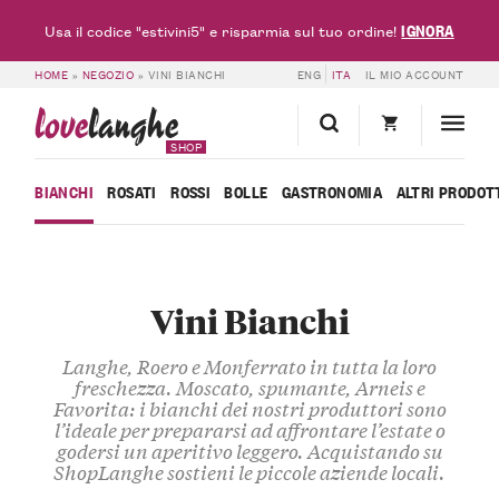
IGNORA
Usa il codice "estivini5" e risparmia sul tuo ordine!
HOME
»
NEGOZIO
»
VINI BIANCHI
ENG
ITA
IL MIO ACCOUNT
love
langhe
SHOP
BIANCHI
ROSATI
ROSSI
BOLLE
GASTRONOMIA
ALTRI PRODOT
Vini Bianchi
Langhe, Roero e Monferrato in tutta la loro
freschezza. Moscato, spumante, Arneis e
Favorita: i bianchi dei nostri produttori sono
l’ideale per prepararsi ad affrontare l’estate o
godersi un aperitivo leggero. Acquistando su
ShopLanghe sostieni le piccole aziende locali.