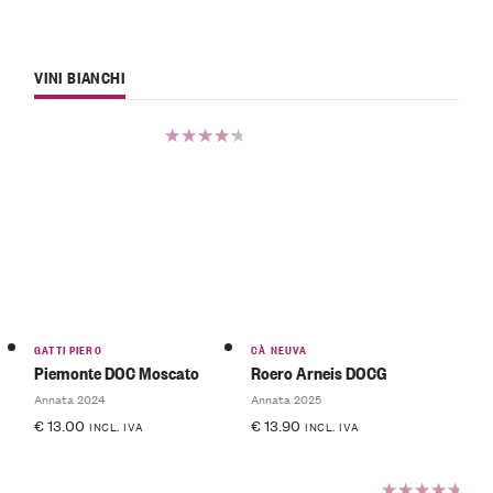
VINI BIANCHI
Valutato
4.50
su
5
GATTI PIERO
CÀ NEUVA
Piemonte DOC Moscato
Roero Arneis DOCG
Annata 2024
Annata 2025
€
13.00
€
13.90
INCL. IVA
INCL. IVA